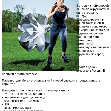
8 строп из нейлоновой
ленты по окружности и
одна стропа по
центру,
консолидируются в
одной точке сцепки
парашюта с атлетом.
Мембранная сетка для
удержания формы
купола при беге
(позволяет
моментально
развернуть парашют и
препятствует
скручиванию строп)
Лучшая цена и
качество в России. В
наличии в Магнитогорске.
Парашют для бега - это идеальный способ улучшить продуктивность
спринтов.
Нагружает практически все системы организма
- суставно-связочный аппарат
- сердечно-сосудистую мышцу
- комплекс скелетных мышц
- ЦНС
- связь "мозг-мышцы"