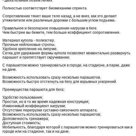
- дыхательный объем легких
Полностью соответствует биомеханике спринта.
Сопротивление тянет ваше тело назад, а не вниз, как это делают
утяжелители или различные дорожки с большим углом подъема.
Правильное и безопасное повышение нагрузки в беге.
Чем быстрее вы бежите, тем больше коэффициент сопротивления.
Материал купола - полиэстер.
Прочные нейлоновые стропы.
Удобное крепление на липучке.
Сетка для удержания формы купола позволяет моментально развернуть
парашют и препятствует скручиванию.
С парашютом можно тренироваться в городе, на стадионе, в парке, даже
на даче.
Возможность использовать сразу несколько парашютов.
Возможность быстро отстегнуть на бегу для взрывных ускорений.
Преимущества парашюта для бега:
Удобство пользования;
Простая, но в то же время надежная конструкция;
Изменчивый коэффициент нагрузки;
Отсутствие перегрузки суставно-связочного аппарата;
Возможность использовать сразу несколько парашютов;
Долговечность тренажера;
Доступная стоимость;
Мобильность, благодаря которой с парашютом можно тренироваться как в
городе или на стадионе, так и на даче.