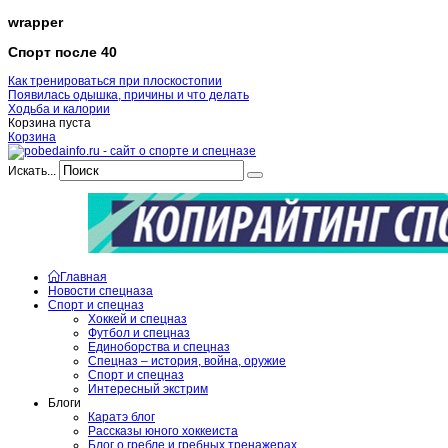
wrapper
Спорт после 40
Как тренироваться при плоскостопии
Появилась одышка, причины и что делать
Ходьба и калории
Корзина пуста
Корзина
Искать...
Главная
Новости спецназа
Спорт и спецназ
Хоккей и спецназ
Футбол и спецназ
Единоборства и спецназ
Спецназ – история, война, оружие
Спорт и спецназ
Интересный экстрим
Блоги
Каратэ блог
Рассказы юного хоккеиста
Блог о гребле и гребных тренажерах