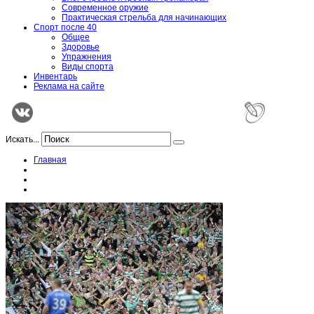
Современное оружие
Практическая стрельба для начинающих
Спорт после 40
Общее
Здоровье
Упражнения
Виды спорта
Инвентарь
Реклама на сайте
Искать...
Главная