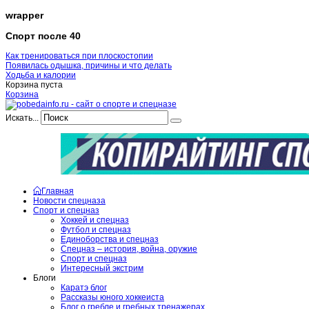
wrapper
Спорт после 40
Как тренироваться при плоскостопии
Появилась одышка, причины и что делать
Ходьба и калории
Корзина пуста
Корзина
Искать...
Главная
Новости спецназа
Спорт и спецназ
Хоккей и спецназ
Футбол и спецназ
Единоборства и спецназ
Спецназ – история, война, оружие
Спорт и спецназ
Интересный экстрим
Блоги
Каратэ блог
Рассказы юного хоккеиста
Блог о гребле и гребных тренажерах