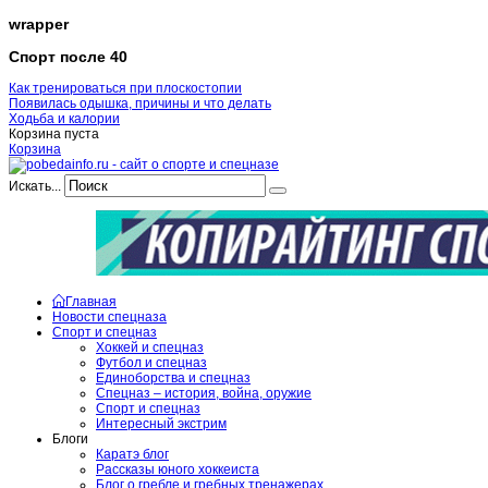
wrapper
Спорт после 40
Как тренироваться при плоскостопии
Появилась одышка, причины и что делать
Ходьба и калории
Корзина пуста
Корзина
Искать...
Главная
Новости спецназа
Спорт и спецназ
Хоккей и спецназ
Футбол и спецназ
Единоборства и спецназ
Спецназ – история, война, оружие
Спорт и спецназ
Интересный экстрим
Блоги
Каратэ блог
Рассказы юного хоккеиста
Блог о гребле и гребных тренажерах