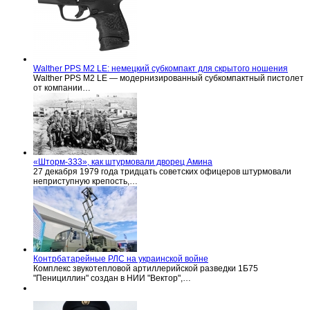
Walther PPS M2 LE: немецкий субкомпакт для скрытого ношения
Walther PPS M2 LE — модернизированный субкомпактный пистолет
от компании…
«Шторм-333», как штурмовали дворец Амина
27 декабря 1979 года тридцать советских офицеров штурмовали
неприступную крепость,…
Контрбатарейные РЛС на украинской войне
Комплекс звукотепловой артиллерийской разведки 1Б75
"Пенициллин" создан в НИИ "Вектор",…