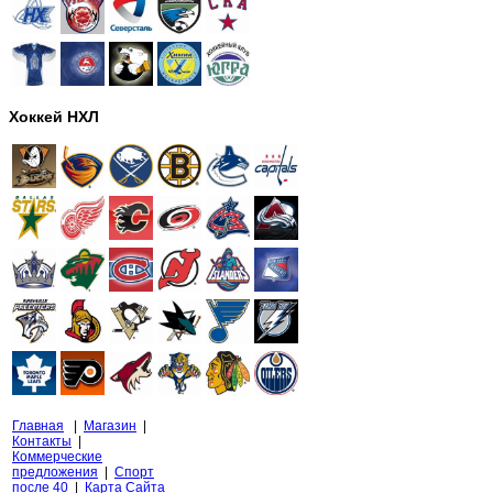
Хоккей НХЛ
Главная
|
Магазин
|
Контакты
|
Коммерческие
предложения
|
Спорт
после 40
|
Карта Сайта