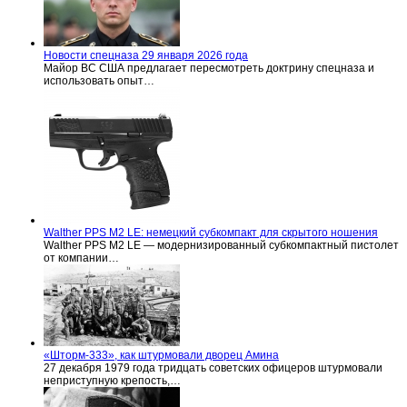
Новости спецназа 29 января 2026 года
Майор ВС США предлагает пересмотреть доктрину спецназа и
использовать опыт…
Walther PPS M2 LE: немецкий субкомпакт для скрытого ношения
Walther PPS M2 LE — модернизированный субкомпактный пистолет
от компании…
«Шторм-333», как штурмовали дворец Амина
27 декабря 1979 года тридцать советских офицеров штурмовали
неприступную крепость,…