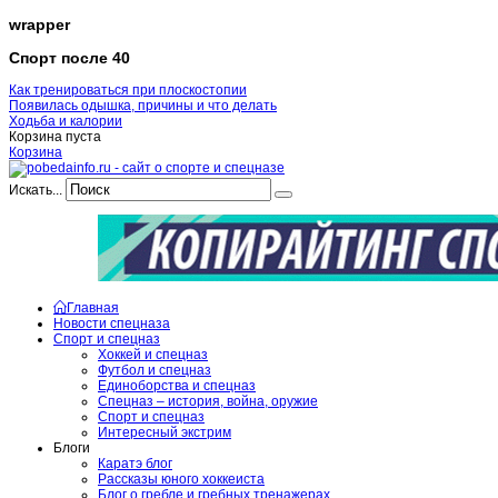
wrapper
Спорт после 40
Как тренироваться при плоскостопии
Появилась одышка, причины и что делать
Ходьба и калории
Корзина пуста
Корзина
Искать...
Главная
Новости спецназа
Спорт и спецназ
Хоккей и спецназ
Футбол и спецназ
Единоборства и спецназ
Спецназ – история, война, оружие
Спорт и спецназ
Интересный экстрим
Блоги
Каратэ блог
Рассказы юного хоккеиста
Блог о гребле и гребных тренажерах