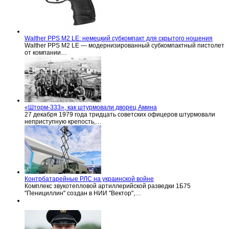
Walther PPS M2 LE: немецкий субкомпакт для скрытого ношения
Walther PPS M2 LE — модернизированный субкомпактный пистолет
от компании…
«Шторм-333», как штурмовали дворец Амина
27 декабря 1979 года тридцать советских офицеров штурмовали
неприступную крепость,…
Контрбатарейные РЛС на украинской войне
Комплекс звукотепловой артиллерийской разведки 1Б75
"Пенициллин" создан в НИИ "Вектор",…