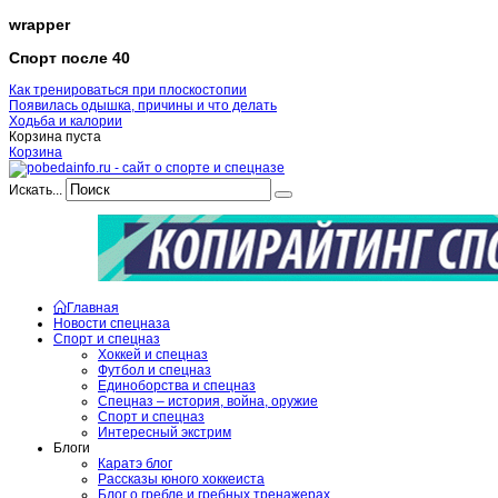
wrapper
Спорт после 40
Как тренироваться при плоскостопии
Появилась одышка, причины и что делать
Ходьба и калории
Корзина пуста
Корзина
Искать...
Главная
Новости спецназа
Спорт и спецназ
Хоккей и спецназ
Футбол и спецназ
Единоборства и спецназ
Спецназ – история, война, оружие
Спорт и спецназ
Интересный экстрим
Блоги
Каратэ блог
Рассказы юного хоккеиста
Блог о гребле и гребных тренажерах