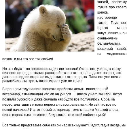
хоккей, расскажу
лучше про своего
щенка,
настроение
такое. Грустное.
Щенка моего
зовут Мишка и он
очень-очень
белый-белый,
красивый такой,
на медвежонка
похож, и мы его все так любим!
Но вот беда – он постоянно гадит где попало! Учишь его, учишь, а толку
никакого нет, одно только расстройство от этого, папа даже говорит, что
даже его сердце скоро не выдержит от этого щенка. Папа его уже почти
разлюбил и смотреть как он играет уже не хочет.
В прошлом году нашего щеночка пробовал лечить иностранный
ветеринар, в Финляндии что ли он учился… Ничего у него вышло! Потом
позвали русского и даже сначала как будто все получилось. Собачка
перестала гадить и папа перестал расстраиваться. Но сейчас все по
новой началось! И этот новый ветеринар тоже с нашим Мишкой снова
никак справиться не может. Беда какая-то с этой собаченцией!
Вот только представьте себе как он нас всех мучает! Гадит, гадит везде, мы