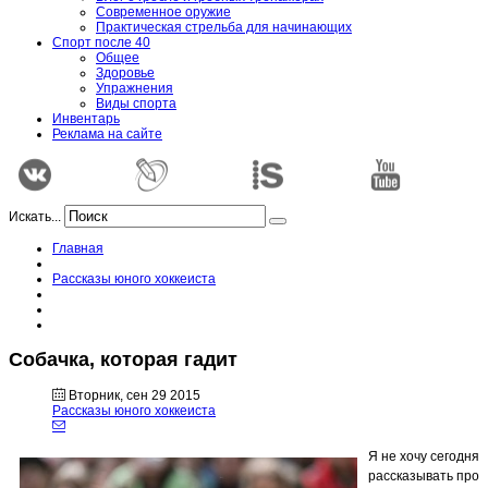
Современное оружие
Практическая стрельба для начинающих
Спорт после 40
Общее
Здоровье
Упражнения
Виды спорта
Инвентарь
Реклама на сайте
Искать...
Главная
Рассказы юного хоккеиста
Собачка, которая гадит
Вторник, сен 29 2015
Рассказы юного хоккеиста
Я не хочу сегодня
рассказывать про