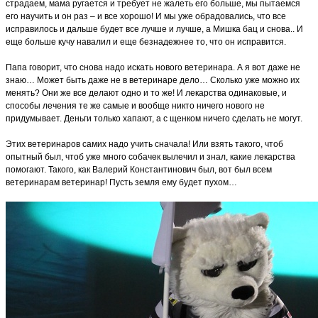
страдаем, мама ругается и требует не жалеть его больше, мы пытаемся
его научить и он раз – и все хорошо! И мы уже обрадовались, что все
исправилось и дальше будет все лучше и лучше, а Мишка бац и снова.. И
еще больше кучу навалил и еще безнадежнее то, что он исправится.
Папа говорит, что снова надо искать нового ветеринара. А я вот даже не
знаю… Может быть даже не в ветеринаре дело… Сколько уже можно их
менять? Они же все делают одно и то же! И лекарства одинаковые, и
способы лечения те же самые и вообще никто ничего нового не
придумывает. Деньги только хапают, а с щенком ничего сделать не могут.
Этих ветеринаров самих надо учить сначала! Или взять такого, чтоб
опытный был, чтоб уже много собачек вылечил и знал, какие лекарства
помогают. Такого, как Валерий Константинович был, вот был всем
ветеринарам ветеринар! Пусть земля ему будет пухом…