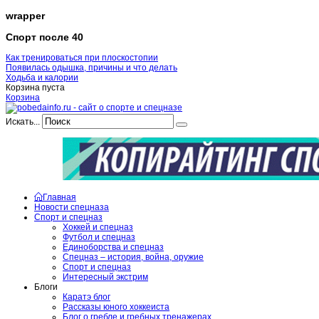
wrapper
Спорт после 40
Как тренироваться при плоскостопии
Появилась одышка, причины и что делать
Ходьба и калории
Корзина пуста
Корзина
Искать...
Главная
Новости спецназа
Спорт и спецназ
Хоккей и спецназ
Футбол и спецназ
Единоборства и спецназ
Спецназ – история, война, оружие
Спорт и спецназ
Интересный экстрим
Блоги
Каратэ блог
Рассказы юного хоккеиста
Блог о гребле и гребных тренажерах