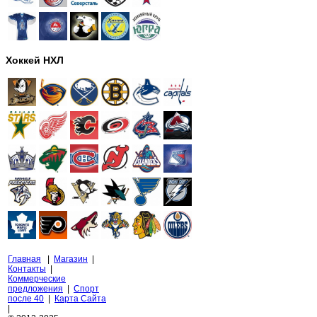
Хоккей НХЛ
Главная
|
Магазин
|
Контакты
|
Коммерческие
предложения
|
Спорт
после 40
|
Карта Сайта
|