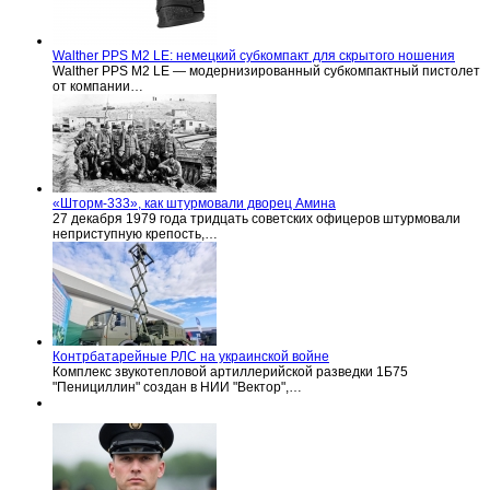
Walther PPS M2 LE: немецкий субкомпакт для скрытого ношения
Walther PPS M2 LE — модернизированный субкомпактный пистолет
от компании…
«Шторм-333», как штурмовали дворец Амина
27 декабря 1979 года тридцать советских офицеров штурмовали
неприступную крепость,…
Контрбатарейные РЛС на украинской войне
Комплекс звукотепловой артиллерийской разведки 1Б75
"Пенициллин" создан в НИИ "Вектор",…