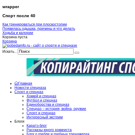
wrapper
Спорт после 40
Как тренироваться при плоскостопии
Появилась одышка, причины и что делать
Ходьба и калории
Корзина пуста
Корзина
Искать...
Главная
Новости спецназа
Спорт и спецназ
Хоккей и спецназ
Футбол и спецназ
Единоборства и спецназ
Спецназ – история, война, оружие
Спорт и спецназ
Интересный экстрим
Блоги
Каратэ блог
Рассказы юного хоккеиста
Блог о гребле и гребных тренажерах