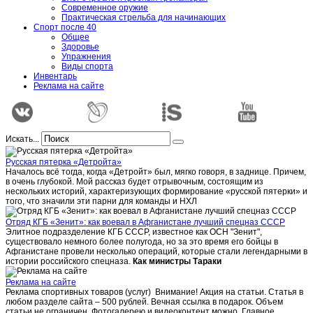
Современное оружие
Практическая стрельба для начинающих
Спорт после 40
Общее
Здоровье
Упражнения
Виды спорта
Инвентарь
Реклама на сайте
Искать...
Русская пятерка «Детройта»
Началось всё тогда, когда «Детройт» был, мягко говоря, в заднице. Причем,
в очень глубокой. Мой рассказ будет отрывочным, состоящим из
нескольких историй, характеризующих формирование «русской пятерки» и
того, что значили эти парни для команды и НХЛ
Отряд КГБ «Зенит»: как воевал в Афганистане лучший спецназ СССР
Элитное подразделение КГБ СССР, известное как ОСН "Зенит",
существовало немного более полугода, но за это время его бойцы в
Афганистане провели несколько операций, которые стали легендарными в
истории российского спецназа.
Как министры Тараки
Реклама на сайте
Реклама спортивных товаров (услуг) Внимание! Акция на статьи. Статья в
любом разделе сайта – 500 рублей. Вечная ссылка в подарок. Объем
статьи не ограничен. Фотогалерею и видеоконтент можно. Главное