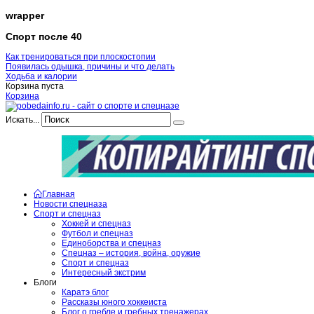
wrapper
Спорт после 40
Как тренироваться при плоскостопии
Появилась одышка, причины и что делать
Ходьба и калории
Корзина пуста
Корзина
Искать...
Главная
Новости спецназа
Спорт и спецназ
Хоккей и спецназ
Футбол и спецназ
Единоборства и спецназ
Спецназ – история, война, оружие
Спорт и спецназ
Интересный экстрим
Блоги
Каратэ блог
Рассказы юного хоккеиста
Блог о гребле и гребных тренажерах