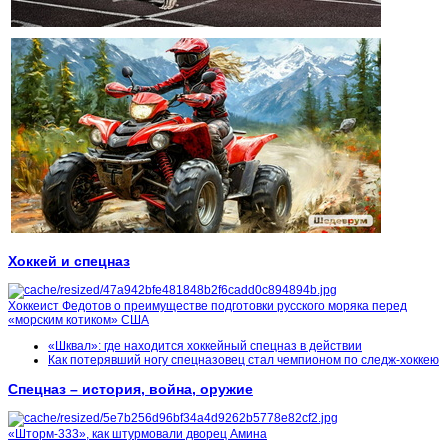
Хоккей и спецназ
Хоккеист Федотов о преимуществе подготовки русского моряка перед
«морским котиком» США
«Шквал»: где находится хоккейный спецназ в действии
Как потерявший ногу спецназовец стал чемпионом по следж-хоккею
Спецназ – история, война, оружие
«Шторм-333», как штурмовали дворец Амина