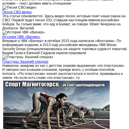
условие – текст должен иметь отношение
Песни СВО видео
Эта статья обновляется. Здесь видео песен, которые поют наши парни на
СВО. Первой будет песня 333, ставшая настоящим гимном российских
бойцов. Ты только маме, что еду в Бахмут, не говори. Юлия Чичерина на
Донбассе. Виталий
История ЧВК «Вагнер»
Впервые о ЧВК «Вагнер» в октябре 2015 года написала «Фонтанка». По
информации издания, в 2013 году российские менеджеры ЧВК Moran
Security Group (специализировалась на защите торговых судов от пиратов)
Вадим Гусев и Евгений Сидоров зарегистрировали
Пластуны. Казачий спецназ
Наверное, каждому из нас с детства знакомо выражение «по-пластунски».
И связано оно в нашем сознании, прежде всего, с особым способом
ползать. «По-пластунски» значит распластаться и ползти, прижавшись к
земле. Но если есть слово «по-пластунски», то