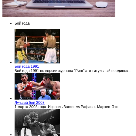
Бой года
Бой года 1991
Бой года 1991 по версии журнала "Ринг" это титульный поединок…
Лучший бой 2008
1 марта 2008 года. Исраэль Васкес vs Рафаэль Маркес. Это…