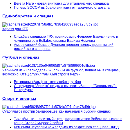
Beretta Narp - новая винтовка для итальянского спецназа
Почему SOCOM выбрало винтовку от гаражного стартапа
Единоборства и спецназ
Каратэ для КГБ
Служба в спецназе ГРУ, тренировки с Федором Емельяненко и
чемпионство в Bellator: карьера Вадима Немкова
Американский боксер Джонсон прошел полосу препятствий
российского спецназа
Футбол и спецназ
Черников из «Краснодара»: «Если бы не футбол, пошел бы в спецназ,
возможно. Отец служил там, был строг в меру»
Ветераны «Альфы» тоже любят футбол
Сотрудница "Зенита" не дала вывесить баннер "Эспаньолы" в
Петербурге
Спорт и спецназ
Судоплатов против бандеровцев: как начинался русский спецназ
Тихотёмные ― элитный отряд парашютистов Войска польского в
конце Второй мировой войны
Кем были неуловимые «Ходоки» из секретного спецназа НКВД