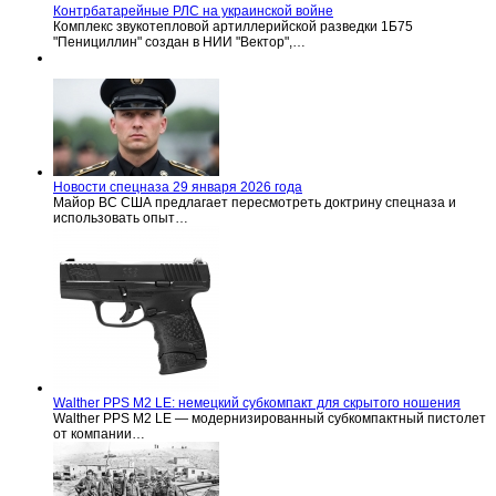
Контрбатарейные РЛС на украинской войне
Комплекс звукотепловой артиллерийской разведки 1Б75
"Пенициллин" создан в НИИ "Вектор",…
Новости спецназа 29 января 2026 года
Майор ВС США предлагает пересмотреть доктрину спецназа и
использовать опыт…
Walther PPS M2 LE: немецкий субкомпакт для скрытого ношения
Walther PPS M2 LE — модернизированный субкомпактный пистолет
от компании…