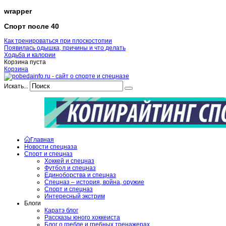
wrapper
Спорт после 40
Как тренироваться при плоскостопии
Появилась одышка, причины и что делать
Ходьба и калории
Корзина пуста
Корзина
Искать...
Главная
Новости спецназа
Спорт и спецназ
Хоккей и спецназ
Футбол и спецназ
Единоборства и спецназ
Спецназ – история, война, оружие
Спорт и спецназ
Интересный экстрим
Блоги
Каратэ блог
Рассказы юного хоккеиста
Блог о гребле и гребных тренажерах