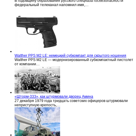
В годовщину образования русского спецназа госбезопасности
федеральный телеканал напомнил имя,…
Walther PPS M2 LE: немецкий субкомпакт для скрытого ношения
Walther PPS M2 LE — модернизированный субкомпактный пистолет
от компании…
«Шторм-333», как штурмовали дворец Амина
27 декабря 1979 года тридцать советских офицеров штурмовали
неприступную крепость,…