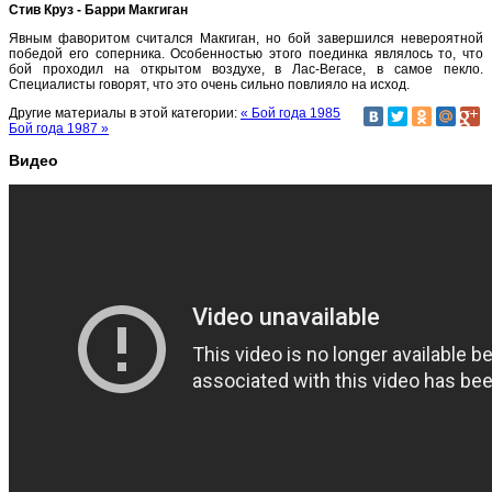
Стив Круз - Барри Макгиган
Явным фаворитом считался Макгиган, но бой завершился невероятной
победой его соперника. Особенностью этого поединка являлось то, что
бой проходил на открытом воздухе, в Лас-Вегасе, в самое пекло.
Специалисты говорят, что это очень сильно повлияло на исход.
Другие материалы в этой категории:
« Бой года 1985
Бой года 1987 »
Видео