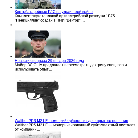
Контрбатарейные РЛС на украинской войне
Комплекс звукотепловой артиллерийской разведки 1Б75
"Пенициллин" создан в НИИ "Вектор",…
Новости спецназа 29 января 2026 года
Майор ВС США предлагает пересмотреть доктрину спецназа и
использовать опыт…
Walther PPS M2 LE: немецкий субкомпакт для скрытого ношения
Walther PPS M2 LE — модернизированный субкомпактный пистолет
от компании…