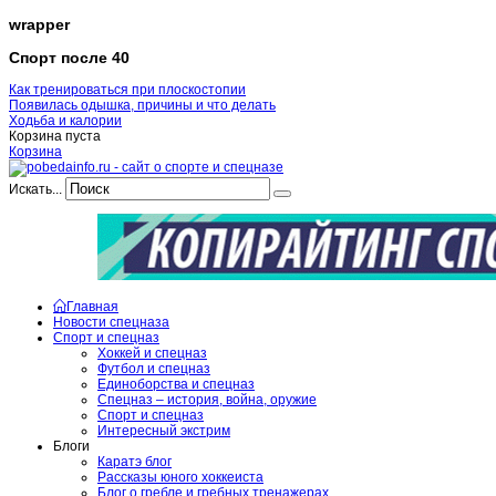
wrapper
Спорт после 40
Как тренироваться при плоскостопии
Появилась одышка, причины и что делать
Ходьба и калории
Корзина пуста
Корзина
Искать...
Главная
Новости спецназа
Спорт и спецназ
Хоккей и спецназ
Футбол и спецназ
Единоборства и спецназ
Спецназ – история, война, оружие
Спорт и спецназ
Интересный экстрим
Блоги
Каратэ блог
Рассказы юного хоккеиста
Блог о гребле и гребных тренажерах