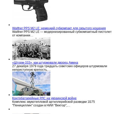
Walther PPS M2 LE: немецкий субкомпакт для скрытого ношения
Walther PPS M2 LE — модернизированный субкомпактный пистолет
от компании…
«Шторм-333», как штурмовали дворец Амина
27 декабря 1979 года тридцать советских офицеров штурмовали
неприступную крепость,…
Контрбатарейные РЛС на украинской войне
Комплекс звукотепловой артиллерийской разведки 1Б75
"Пенициллин" создан в НИИ "Вектор",…