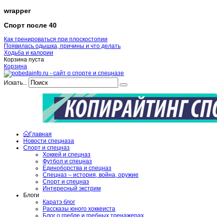
wrapper
Спорт после 40
Как тренироваться при плоскостопии
Появилась одышка, причины и что делать
Ходьба и калории
Корзина пуста
Корзина
Искать...
Главная
Новости спецназа
Спорт и спецназ
Хоккей и спецназ
Футбол и спецназ
Единоборства и спецназ
Спецназ – история, война, оружие
Спорт и спецназ
Интересный экстрим
Блоги
Каратэ блог
Рассказы юного хоккеиста
Блог о гребле и гребных тренажерах