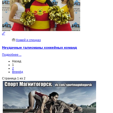
Хоккей и спецназ
Неудачные талисманы хоккейных команд
Подробнее ...
Назад
1
2
Вперёд
Страница 1 из 2