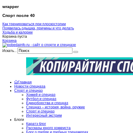
wrapper
Спорт после 40
Как тренироваться при плоскостопии
Появилась одышка, причины и что делать
Ходьба и калории
Корзина пуста
Корзина
Искать...
Главная
Новости спецназа
Спорт и спецназ
Хоккей и спецназ
Футбол и спецназ
Единоборства и спецназ
Спецназ – история, война, оружие
Спорт и спецназ
Интересный экстрим
Блоги
Каратэ блог
Рассказы юного хоккеиста
Блог о гребле и гребных тренажерах