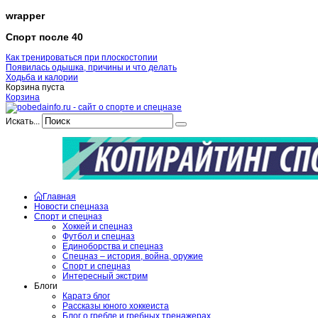
wrapper
Спорт после 40
Как тренироваться при плоскостопии
Появилась одышка, причины и что делать
Ходьба и калории
Корзина пуста
Корзина
Искать...
Главная
Новости спецназа
Спорт и спецназ
Хоккей и спецназ
Футбол и спецназ
Единоборства и спецназ
Спецназ – история, война, оружие
Спорт и спецназ
Интересный экстрим
Блоги
Каратэ блог
Рассказы юного хоккеиста
Блог о гребле и гребных тренажерах