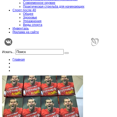
Современное оружие
Практическая стрельба для начинающих
Спорт после 40
Общее
Здоровье
Упражнения
Виды спорта
Инвентарь
Реклама на сайте
Искать...
Главная