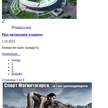
Каратэ блог
Про питерский стадион
2.10.2013
Клевая же идея, правда?))
Подробнее ...
Назад
1
2
3
Вперёд
Страница 1 из 3