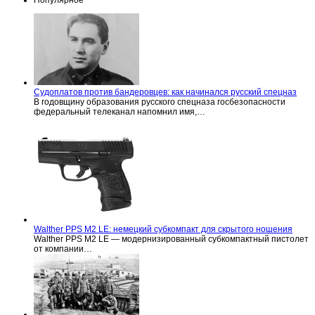
Судоплатов против бандеровцев: как начинался русский спецназ
В годовщину образования русского спецназа госбезопасности
федеральный телеканал напомнил имя,…
Walther PPS M2 LE: немецкий субкомпакт для скрытого ношения
Walther PPS M2 LE — модернизированный субкомпактный пистолет
от компании…