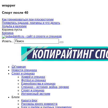
wrapper
Спорт после 40
Как тренироваться при плоскостопии
Появилась одышка, причины и что делать
Ходьба и калории
Корзина пуста
Корзина
Искать...
Главная
Новости спецназа
Спорт и спецназ
Хоккей и спецназ
Футбол и спецназ
Единоборства и спецназ
Спецназ – история, война, оружие
Спорт и спецназ
Интересный экстрим
Блоги
Каратэ блог
Рассказы юного хоккеиста
Блог о гребле и гребных тренажерах