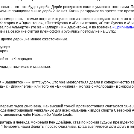
значить – вот это будет дерби. Дерби рождаются сами и умирают тоже сами.
 чем не принципиальные дерби? Но нет. Как ни раскручивала пресса это проти
кономерность – самые острые и жгучие противостояния рождаются только в пл
Калгари» и «Эдмонтона», «Питтсбурга» и «Вашингтона», «Сент-Луиса» и «Чика
ва при Альберте» (те же «Калгари» и «Эдмонтон»). А во времена
«Оригиналь
й за сезон (не считая плей-офф!) и рубились поэтому не на шутку.
 другие дерби, не менее ожесточенные.
кувер»
гари»
ойт» - «Колорадо».
унды, в том числе и массовые.
я «Вашингтон» - «Питтсбург». Это уже многолетняя драма и соперничество з
а» с «Виннипегом» или того же «Виннипега», но уже с «Колорадо» в скором 
первых годов 20-го века. Наивысшей точкой противостояния считаются 50-е,
одемонстрировали уникальную для всех командных видов спорта Северной Аме
становились либо Habs, либо Maple Leafs.
атарь и легенда Монреаля Кен Драйден, став по иронии судьбы президентом
“По-моему, наши фанаты просто счастливы, когда вцепляются друг другу в го