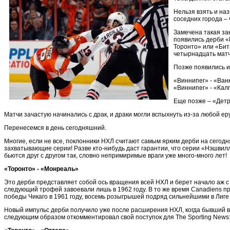
Нельзя взять и на
соседних города –
Замечена такая за
появились дерби «
Торонто» или «Бит
четырнадцать матче
Позже появились и
«Виннипег» - «Ван
«Виннипег» - «Кал
Еще позже – «Детр
Матчи зачастую начинались с драк, и драки могли вспыхнуть из-за любой ер
Перенесемся в день сегодняшний.
Многие, если не все, поклонники НХЛ считают самым ярким дерби на сегодн
захватывающие серии! Разве кто-нибудь даст гарантии, что серии «Нэшвилл
бьются друг с другом так, словно непримиримые враги уже много-много лет!
«Торонто» - «Монреаль»
Это дерби представляет собой ось вращения всей НХЛ и берет начало аж с 
следующий трофей завоевали лишь в 1962 году. В то же время Canadiens пр
победы Чикаго в 1961 году, восемь розыгрышей подряд сильнейшими в Лиге 
Новый импульс дерби получило уже после расширения НХЛ, когда бывший вр
следующим образом откомментировал свой поступок для The Sporting News: 