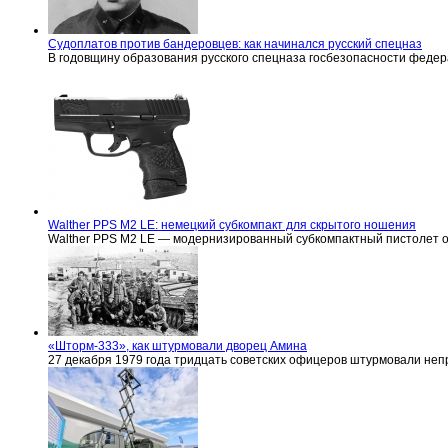
Судоплатов против бандеровцев: как начинался русский спецназ
В годовщину образования русского спецназа госбезопасности феде
Walther PPS M2 LE: немецкий субкомпакт для скрытого ношения
Walther PPS M2 LE — модернизированный субкомпактный пистолет 
«Шторм-333», как штурмовали дворец Амина
27 декабря 1979 года тридцать советских офицеров штурмовали не