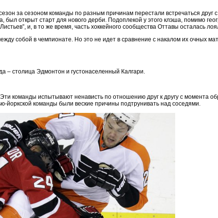
сезон за сезоном команды по разным причинам перестали встречаться друг с 
, был открыт старт для нового дерби. Подоплекой у этого клэша, помимо гео
стьев”, и, в то же время, часть хоккейного сообщества Оттавы осталась лоя
ду собой в чемпионате. Но это не идет в сравнение с накалом их очных матч
ода – столица Эдмонтон и густонаселенный Калгари.
. Эти команды испытывают ненависть по отношению друг к другу с момента 
 нью-йоркской команды были веские причины подтрунивать над соседями.