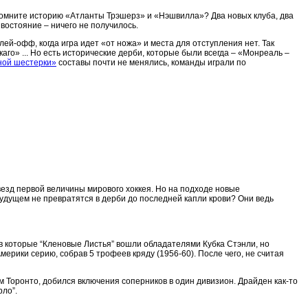
 Помните историю «Атланты Трэшерз» и «Нэшвилла»? Два новых клуба, два
востояние – ничего не получилось.
ей-офф, когда игра идет «от ножа» и места для отступления нет. Так
го» ... Но есть исторические дерби, которые были всегда – «Монреаль –
ной шестерки»
составы почти не менялись, команды играли по
везд первой величины мирового хоккея. Но на подходе новые
будущем не превратятся в дерби до последней капли крови? Они ведь
 в которые “Кленовые Листья” вошли обладателями Кубка Стэнли, но
рики серию, собрав 5 трофеев кряду (1956-60). После чего, не считая
 Торонто, добился включения соперников в один дивизион. Драйден как-то
рло”.