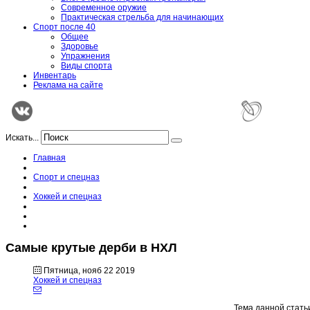
Современное оружие
Практическая стрельба для начинающих
Спорт после 40
Общее
Здоровье
Упражнения
Виды спорта
Инвентарь
Реклама на сайте
Искать...
Главная
Спорт и спецназ
Хоккей и спецназ
Самые крутые дерби в НХЛ
Пятница, нояб 22 2019
Хоккей и спецназ
Тема данной стать