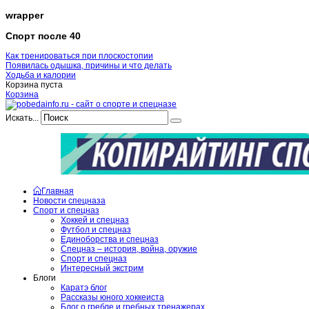
wrapper
Спорт после 40
Как тренироваться при плоскостопии
Появилась одышка, причины и что делать
Ходьба и калории
Корзина пуста
Корзина
Искать...
Главная
Новости спецназа
Спорт и спецназ
Хоккей и спецназ
Футбол и спецназ
Единоборства и спецназ
Спецназ – история, война, оружие
Спорт и спецназ
Интересный экстрим
Блоги
Каратэ блог
Рассказы юного хоккеиста
Блог о гребле и гребных тренажерах