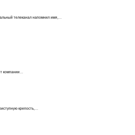
ральный телеканал напомнил имя,…
от компании…
приступную крепость,…