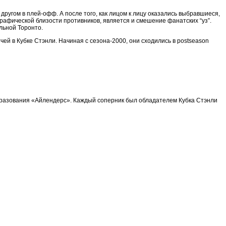
другом в плей-офф. А после того, как лицом к лицу оказались выбравшиеся,
графической близости противников, является и смешение фанатских “уз”.
льной Торонто.
ей в Кубке Стэнли. Начиная с сезона-2000, они сходились в postseason
образования «Айлендерс». Каждый соперник был обладателем Кубка Стэнли