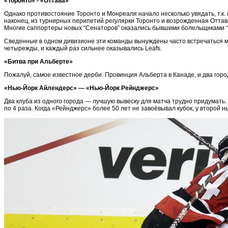
«Торонто» - «Оттава»
Однако противостояние Торонто и Монреаля начало несколько увядать, т.к. 
наконец, из турнирных перипетий регулярки Торонто и возрожденная Оттава
Многие саппортеры новых “Сенаторов” оказались бывшими болельщиками “Ли
Сведенные в одном дивизионе эти команды вынуждены часто встречаться меж
четырежды, и каждый раз сильнее оказывались Leafs.
«Битва при Альберте»
Пожалуй, самое известное дерби. Провинция Альберта в Канаде, и два гор
«Нью-Йорк Айлендерс» — «Нью-Йорк Рейнджерс»
Два клуба из одного города — лучшую вывеску для матча трудно придумать
по 4 раза. Когда «Рейнджерс» более 50 лет не завоёвывал кубок, у второй