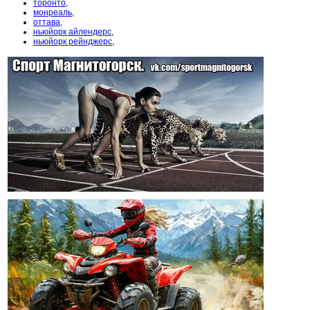
торонто
,
монреаль
,
оттава
,
ньюйорк айлендерс
,
ньюйорк рейнджерс
,