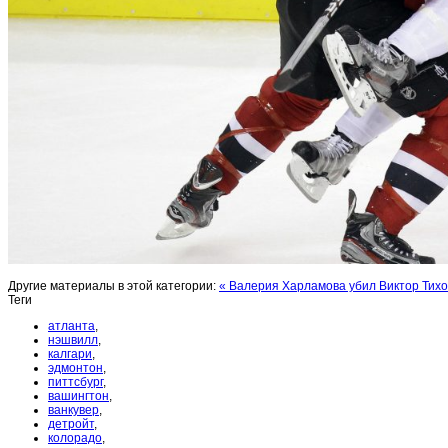
Другие материалы в этой категории:
« Валерия Харламова убил Виктор Тих
Теги
атланта
,
нэшвилл
,
калгари
,
эдмонтон
,
питтсбург
,
вашингтон
,
ванкувер
,
детройт
,
колорадо
,