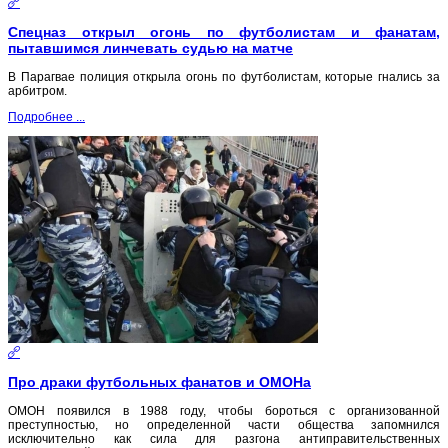
Спецназ открыл огонь по футболистам и фанатам,
пытавшимся линчевать судью на матче
В Парагвае полиция открыла огонь по футболистам, которые гнались за
арбитром.
Подробнее ...
Про драки футбольных фанатов и ОМОНа
ОМОН появился в 1988 году, чтобы бороться с организованной
преступностью, но определенной части общества запомнился
исключительно как сила для разгона антиправительственных