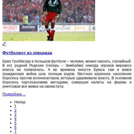
Футболист из спецназа
Брюс Гроббелар в большом футболе – человек, можно сказать, случайный.
В его родной Родезии (теперь – Зимбабве) никогда игроков мирового
класса не появлялось. А во времена юности Брюса там и вовсе
гражданская война шла полным ходом. Местное коренное население
боролось против колонизаторов, которые удерживали власть. В основном
боролось партизанскими методами, совершая налеты на фермы и
уничтожая все живое на своем пути.
Подробнее ...
Назад
1
2
3
4
5
6
7