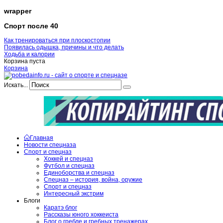
wrapper
Спорт после 40
Как тренироваться при плоскостопии
Появилась одышка, причины и что делать
Ходьба и калории
Корзина пуста
Корзина
Искать...
Главная
Новости спецназа
Спорт и спецназ
Хоккей и спецназ
Футбол и спецназ
Единоборства и спецназ
Спецназ – история, война, оружие
Спорт и спецназ
Интересный экстрим
Блоги
Каратэ блог
Рассказы юного хоккеиста
Блог о гребле и гребных тренажерах