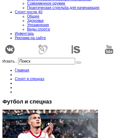
Современное оружие
Практическая стрельба для начинающих
Спорт после 40
Общее
Здоровье
Упражнения
Виды спорта
Инвентарь
Реклама на сайте
Искать...
Главная
Спорт и спецназ
Футбол и спецназ