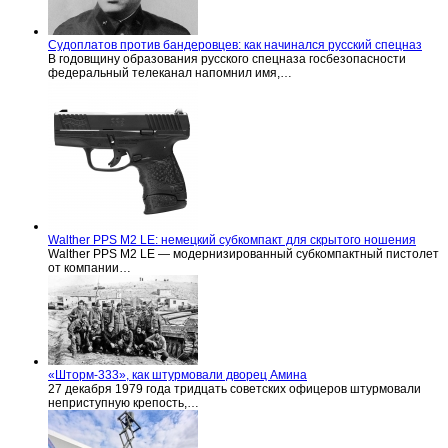
Судоплатов против бандеровцев: как начинался русский спецназ
В годовщину образования русского спецназа госбезопасности
федеральный телеканал напомнил имя,…
Walther PPS M2 LE: немецкий субкомпакт для скрытого ношения
Walther PPS M2 LE — модернизированный субкомпактный пистолет
от компании…
«Шторм-333», как штурмовали дворец Амина
27 декабря 1979 года тридцать советских офицеров штурмовали
неприступную крепость,…