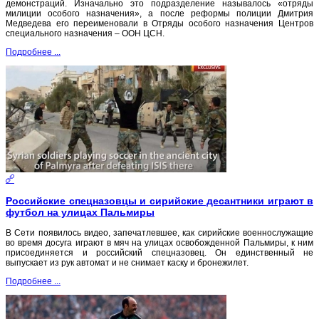
демонстраций. Изначально это подразделение называлось «отряды
милиции особого назначения», а после реформы полиции Дмитрия
Медведева его переименовали в Отряды особого назначения Центров
специального назначения – ООН ЦСН.
Подробнее ...
Российские спецназовцы и сирийские десантники играют в
футбол на улицах Пальмиры
В Сети появилось видео, запечатлевшее, как сирийские военнослужащие
во время досуга играют в мяч на улицах освобожденной Пальмиры, к ним
присоединяется и российский спецназовец. Он единственный не
выпускает из рук автомат и не снимает каску и бронежилет.
Подробнее ...