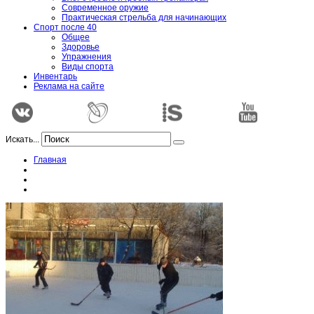
Современное оружие
Практическая стрельба для начинающих
Спорт после 40
Общее
Здоровье
Упражнения
Виды спорта
Инвентарь
Реклама на сайте
Искать...
Главная