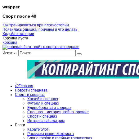
wrapper
Спорт после 40
Как тренироваться при плоскостопии
Появилась одышка, причины и что делать
Ходьба и калории
Корзина пуста
Корзина
Искать...
Главная
Новости спецназа
Спорт и спецназ
Хоккей и спецназ
Футбол и спецназ
Единоборства и спецназ
Спецназ – история, война, оружие
Спорт и спецназ
Интересный экстрим
Блоги
Каратэ блог
Рассказы юного хоккеиста
Блог о гребле и гребных тренажерах