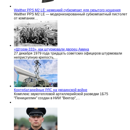
Walther PPS M2 LE: немецкий субкомпакт для скрытого ношения
Walther PPS M2 LE — модернизированный субкомпактный пистолет
от компании…
«Шторм-333», как штурмовали дворец Амина
27 декабря 1979 года тридцать советских офицеров штурмовали
неприступную крепость,…
Контрбатарейные РЛС на украинской войне
Комплекс звукотепловой артиллерийской разведки 1Б75
"Пенициллин" создан в НИИ "Вектор",…