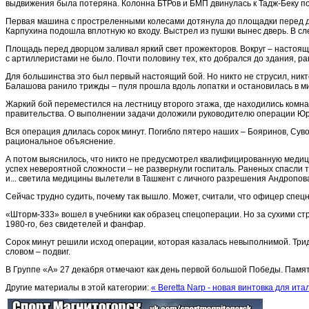
выдвижения была потеряна. Колонна БТРов и БМП двинулась к Тадж-Беку п
Первая машина с простреленными колесами дотянула до площадки перед дво
Карпухина подошла вплотную ко входу. Выстрел из пушки вынес дверь. В с
Площадь перед дворцом заливал яркий свет прожекторов. Вокруг – настоящий
с артиллеристами не было. Почти половину тех, кто добрался до здания, р
Для большинства это был первый настоящий бой. Но никто не струсил, ник
Балашова ранило трижды – пуля прошла вдоль лопатки и остановилась в ми
Жаркий бой переместился на лестницу второго этажа, где находились комна
правительства. О выполнении задачи доложили руководителю операции Юр
Вся операция длилась сорок минут. Погибло пятеро наших – Бояринов, Суво
рациональное объяснение.
А потом выяснилось, что никто не предусмотрел квалифицированную медиц
успех невероятной сложности – не развернули госпиталь. Раненых спасли 
и... светила медицины вылетели в Ташкент с личного разрешения Андропов
Сейчас трудно судить, почему так вышло. Может, считали, что офицер спец
«Шторм-333» вошел в учебники как образец спецоперации. Но за сухими стр
1980-го, без свидетелей и фанфар.
Сорок минут решили исход операции, которая казалась невыполнимой. Трид
словом – подвиг.
В Группе «А» 27 декабря отмечают как день первой большой Победы. Памя
Другие материалы в этой категории:
« Beretta Narp - новая винтовка для ит