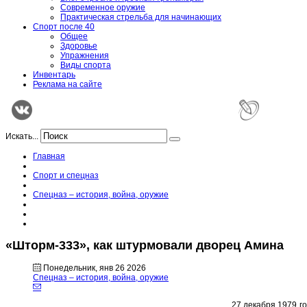
Современное оружие
Практическая стрельба для начинающих
Спорт после 40
Общее
Здоровье
Упражнения
Виды спорта
Инвентарь
Реклама на сайте
Искать...
Главная
Спорт и спецназ
Спецназ – история, война, оружие
«Шторм-333», как штурмовали дворец Амина
Понедельник, янв 26 2026
Спецназ – история, война, оружие
27 декабря 1979 г