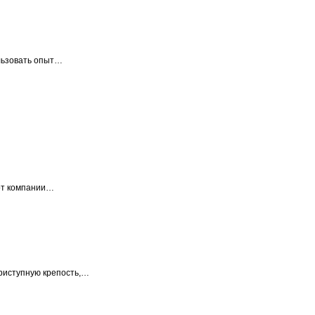
льзовать опыт…
от компании…
приступную крепость,…