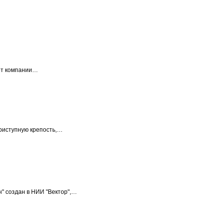
от компании…
приступную крепость,…
" создан в НИИ "Вектор",…