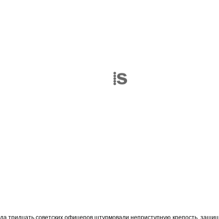
ода тридцать советских офицеров штурмовали неприступную крепость, защ