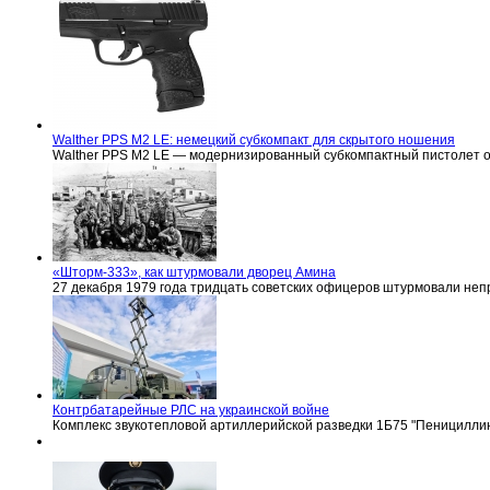
Walther PPS M2 LE: немецкий субкомпакт для скрытого ношения
Walther PPS M2 LE — модернизированный субкомпактный пистолет 
«Шторм-333», как штурмовали дворец Амина
27 декабря 1979 года тридцать советских офицеров штурмовали не
Контрбатарейные РЛС на украинской войне
Комплекс звукотепловой артиллерийской разведки 1Б75 "Пенициллин