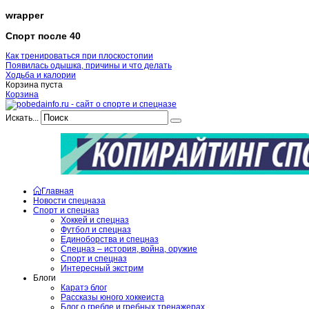
wrapper
Спорт после 40
Как тренироваться при плоскостопии
Появилась одышка, причины и что делать
Ходьба и калории
Корзина пуста
Корзина
Искать...
Главная
Новости спецназа
Спорт и спецназ
Хоккей и спецназ
Футбол и спецназ
Единоборства и спецназ
Спецназ – история, война, оружие
Спорт и спецназ
Интересный экстрим
Блоги
Каратэ блог
Рассказы юного хоккеиста
Блог о гребле и гребных тренажерах