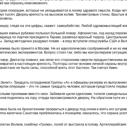
жб как образец невозможного.
ории операции, которые не укладываются в логику здравого смысла. Когда чит
вух тысяч. Дворец-крепость на высоком холме. Трехметровые стены. Врытые 
асквозь.
цер, глядя на эти цифры, скажет: самоубийство. Любой здравомыслящий ком
наших южных рубежах полыхал большой пожар. Афганистан, год назад переж
варища по партии президента Тараки, развязал красный террор. Центральная
. Запад методично раздувал пламя – в игру вступили спецслужбы США и Ве
ежима было принято в Москве. Не из идеологических соображений и не из им
итических экспериментов. Вопрос стоял так: либо мы контролируем ситуацию
говор. Диктатор помнил, как легко его сторонники свергли предшественника в
евратил в настоящую крепость. Полторы сотни человек личной охраны внутри
нистане не было силы, способной взять этот бастион. Так считал Амин.
«Зенит». Тридцать сотрудников Группы «А» и офицеры резерва из выпускник
кулак операции – это те самые тридцать человек, которым предстояло первы
лыми проемами вместо окон. Забивали щели одеялами, топили самодельные бу
ов поднялись на гору, откуда просматривался дворец. На обратном пути их 
олжна была на бронетехнике прорваться к дворцу под огнем и взять его штур
руппа капитана Сахатова приблизилась к позициям, оказалось, что охрана уси
Капитан Волков, снайпер «Грома», погиб от выстрела в голову. Артиллерийски