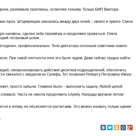
роне, разбивали триплексы, ослепляя технику. Только БМП Виктора
ак горох. Штурмующие оказались между двух огней – своего и чужого. Связи
ро насквозь, сделал себе перевязку и продолжил сражаться. Олега
ецкий титановый шлем.
методично, профессионально. Тело диктатора опознали советники нового
ело. При такой плотности огня это было чудом. Даже сейчас трудно найти
людей, синхронизировать действия десятков подразделений, обеспечить
ти связался с хирургом из Склифа. Тот позвонил Роберту Петровичу Ивону
ожет, просто забыли. Главное было – выполнить задачу. Любой ценой.
 сломало. Часть не смогла продолжить службу. Награды вручали летом
тся в логику, не объясняется расчетами. Это можно назвать только одним
.