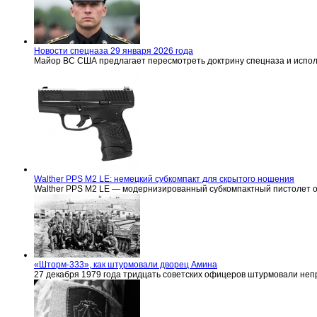
Новости спецназа 29 января 2026 года
Майор ВС США предлагает пересмотреть доктрину спецназа и испо
Walther PPS M2 LE: немецкий субкомпакт для скрытого ношения
Walther PPS M2 LE — модернизированный субкомпактный пистолет 
«Шторм-333», как штурмовали дворец Амина
27 декабря 1979 года тридцать советских офицеров штурмовали не