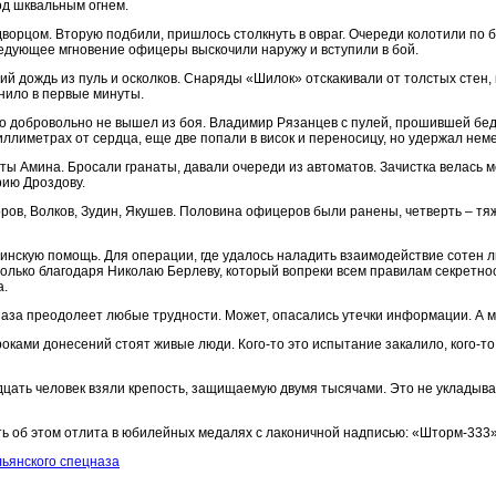
од шквальным огнем.
рцом. Вторую подбили, пришлось столкнуть в овраг. Очереди колотили по б
ледующее мгновение офицеры выскочили наружу и вступили в бой.
 дождь из пуль и осколков. Снаряды «Шилок» отскакивали от толстых стен, к
анило в первые минуты.
то добровольно не вышел из боя. Владимир Рязанцев с пулей, прошившей бед
ллиметрах от сердца, еще две попали в висок и переносицу, но удержал нем
ты Амина. Бросали гранаты, давали очереди из автоматов. Зачистка велась 
ию Дроздову.
ров, Волков, Зудин, Якушев. Половина офицеров были ранены, четверть – тяж
инскую помощь. Для операции, где удалось наладить взаимодействие сотен 
только благодаря Николаю Берлеву, который вопреки всем правилам секретнос
а.
наза преодолеет любые трудности. Может, опасались утечки информации. А м
оками донесений стоят живые люди. Кого-то это испытание закалило, кого-то
цать человек взяли крепость, защищаемую двумя тысячами. Это не укладывае
ть об этом отлита в юбилейных медалях с лаконичной надписью: «Шторм-333»
альянского спецназа