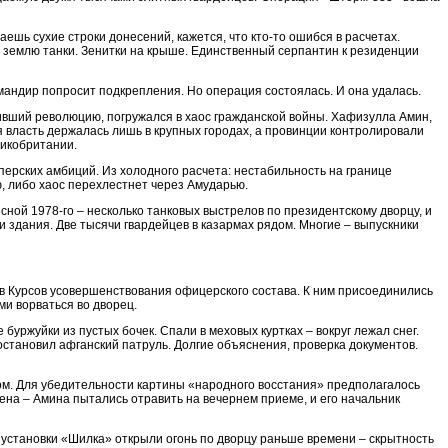
аешь сухие строки донесений, кажется, что кто-то ошибся в расчетах.
в землю танки. Зенитки на крыше. Единственный серпантин к резиденции
андир попросит подкрепления. Но операция состоялась. И она удалась.
ивший революцию, погружался в хаос гражданской войны. Хафизулла Амин,
 власть держалась лишь в крупных городах, а провинции контролировали
ликобритании.
перских амбиций. Из холодного расчета: нестабильность на границе
, либо хаос перехлестнет через Амударью.
есной 1978-го – несколько танковых выстрелов по президентскому дворцу, и
 здания. Две тысячи гвардейцев в казармах рядом. Многие – выпускники
ов Курсов усовершенствования офицерского состава. К ним присоединились
ми ворваться во дворец.
ржуйки из пустых бочек. Спали в меховых куртках – вокруг лежал снег.
остановил афганский патруль. Долгие объяснения, проверка документов.
мом. Для убедительности картины «народного восстания» предполагалось
лена – Амина пытались отравить на вечернем приеме, и его начальник
е установки «Шилка» открыли огонь по дворцу раньше времени – скрытность