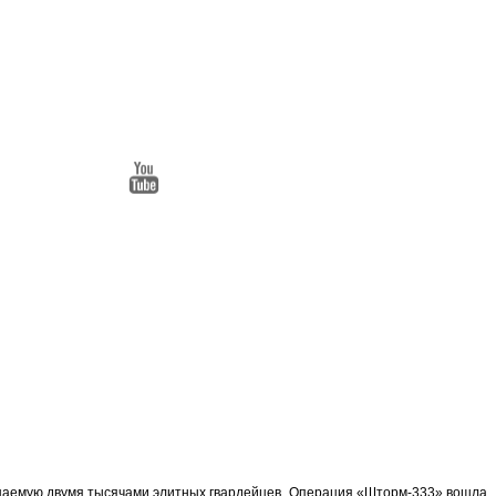
ищаемую двумя тысячами элитных гвардейцев. Операция «Шторм-333» вошла