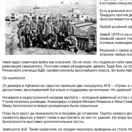
в историю спецслу
Есть в военной ист
Тридцать против д
простреливается н
Любой штабной офи
Зимой 1979-го на 
убивший своего то
полевые командиры
Решение о смене р
опаснее любых пол
Амин ждал советских войск как спасения. Он не знал, что подписал себе при
революция свершилась. Поэтому новую резиденцию, дворец Тадж-Бек, он пр
Рязанского училища ВДВ, профессионалы высочайшего класса. Во всем Афга
Он ошибался.
25 декабря в Афганистан скрытно прибыли две спецгруппы КГБ – «Гром» и 
десантники, мусульманский батальон и поддержка артиллерии. Но ударный 
Ночевали в недостроенной казарме мусбата – холодный каменный остов с го
Утром началась разведка. Командиры отрядов Михаил Романов и Яков Семен
Меры безопасности вокруг резиденции были серьезные.
План был прост до гениальности и безумен до отчаяния. Группа захвата д
захватить врытые у ворот танки и выстрелить из них по зданию. Но когда г
безопасности выставил дополнительные посты.
Завязался бой. Танки захватили, но орудия оказались выведены из строя. 