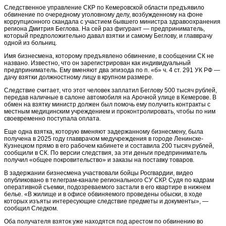
Следственное управление СКР по Кемеровской области предъявило
обвинение по очередному уголовному делу, возбужденному на фоне
коррупционного скандала с участием бывшего министра здравоохранения
региона Дмитрия Беглова. На сей раз фигурант — предприниматель,
который предположительно давал взятки и самому Беглову, и главврачу
одной из больниц.
Имя бизнесмена, которому предъявлено обвинение, в сообщении СК не
названо. Известно, что он зарегистрирован как индивидуальный
предприниматель. Ему вменяют два эпизода по п. «б» ч. 4 ст. 291 УК РФ —
дачу взятки должностному лицу в крупном размере.
Следствие считает, что этот человек заплатил Беглову 500 тысяч рублей,
передав наличные в салоне автомобиля на Арочной улице в Кемерове. В
обмен на взятку министр должен был помочь ему получить контракты с
местным медицинским учреждением и проконтролировать, чтобы по ним
своевременно поступала оплата.
Еще одна взятка, которую вменяют задержанному бизнесмену, была
получена в 2025 году главврачом медучреждения в городе Ленинске-
Кузнецком прямо в его рабочем кабинете и составила 200 тысяч рублей,
сообщили в СК. По версии следствия, за эти деньги предприниматель
получил «общее покровительство» и заказы на поставку товаров.
В задержании бизнесмена участвовали бойцы Росгвардии, видео
опубликовано в телеграм-канале регионального СУ СКР. Судя по кадрам
оперативной съемки, подозреваемого застали в его квартире в нижнем
белье. «В жилище и в офисе обвиняемого проведены обыски, в ходе
которых изъяты интересующие следствие предметы и документы», —
сообщил Следком.
Оба получателя взяток уже находятся под арестом по обвинению во