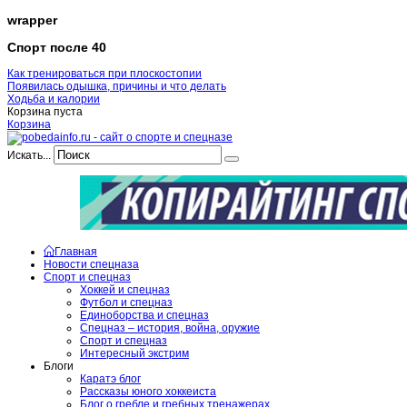
wrapper
Спорт после 40
Как тренироваться при плоскостопии
Появилась одышка, причины и что делать
Ходьба и калории
Корзина пуста
Корзина
Искать...
Главная
Новости спецназа
Спорт и спецназ
Хоккей и спецназ
Футбол и спецназ
Единоборства и спецназ
Спецназ – история, война, оружие
Спорт и спецназ
Интересный экстрим
Блоги
Каратэ блог
Рассказы юного хоккеиста
Блог о гребле и гребных тренажерах