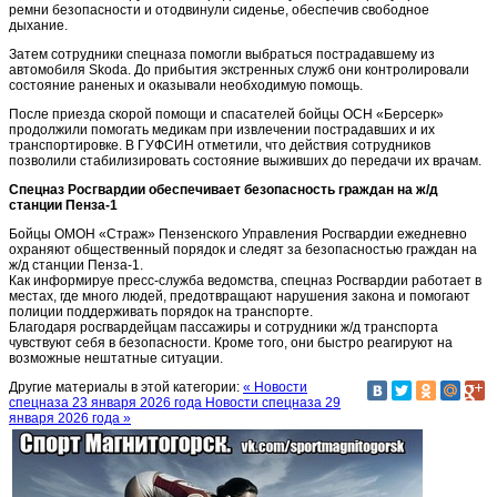
ремни безопасности и отодвинули сиденье, обеспечив свободное
дыхание.
Затем сотрудники спецназа помогли выбраться пострадавшему из
автомобиля Skoda. До прибытия экстренных служб они контролировали
состояние раненых и оказывали необходимую помощь.
После приезда скорой помощи и спасателей бойцы ОСН «Берсерк»
продолжили помогать медикам при извлечении пострадавших и их
транспортировке. В ГУФСИН отметили, что действия сотрудников
позволили стабилизировать состояние выживших до передачи их врачам.
Спецназ Росгвардии обеспечивает безопасность граждан на ж/д
станции Пенза-1
Бойцы ОМОН «Страж» Пензенского Управления Росгвардии ежедневно
охраняют общественный порядок и следят за безопасностью граждан на
ж/д станции Пенза-1.
Как информируе пресс-служба ведомства, спецназ Росгвардии работает в
местах, где много людей, предотвращают нарушения закона и помогают
полиции поддерживать порядок на транспорте.
Благодаря росгвардейцам пассажиры и сотрудники ж/д транспорта
чувствуют себя в безопасности. Кроме того, они быстро реагируют на
возможные нештатные ситуации.
Другие материалы в этой категории:
« Новости
спецназа 23 января 2026 года
Новости спецназа 29
января 2026 года »