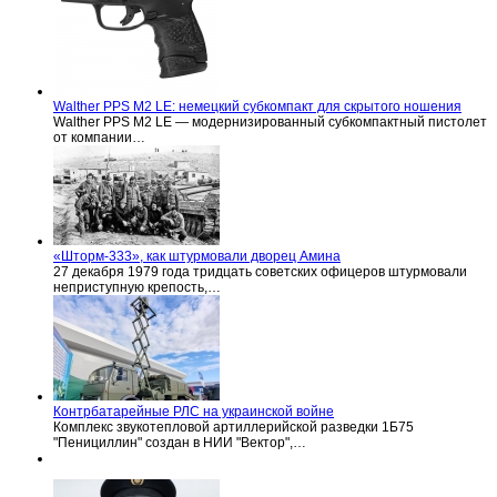
Walther PPS M2 LE: немецкий субкомпакт для скрытого ношения
Walther PPS M2 LE — модернизированный субкомпактный пистолет
от компании…
«Шторм-333», как штурмовали дворец Амина
27 декабря 1979 года тридцать советских офицеров штурмовали
неприступную крепость,…
Контрбатарейные РЛС на украинской войне
Комплекс звукотепловой артиллерийской разведки 1Б75
"Пенициллин" создан в НИИ "Вектор",…