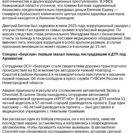
взяточничестве и других коррупционных преступлениях. В УФСБ
Кемеровской области уточнили, что помимо Беглова задержанный
бизнесмен предположительно передавал деньги Евгению Ещину —
главврачу Кузбасского клинического центра охраны здоровья шахтеров,
который находится в Ленинске-Кузнецком.
Дмитрий Беглов был задержан в июне 2025 года, коррупционный скандал с
его участием стал одним из самых громких в кузбасской медицине. По
версии следствия, глава регионального Минздрава брал с бизнесменов
откаты за победу в тендерах на поставки медицинского оборудования. Ему
вменяют пять эпизодов коррупции в особо крупном размере, в случае
признания виновным он может провести в колонии до 15 лет.
Спецназ «Берсерк» первым оказал помощь пострадавшим в ДТП под
Арзамасом
Сотрудники ОСН «Берсерк» стали свидетелями дорожно-транспортного
происшествия на 82-м километре автодороги Нижний Новгород —
Саратов в районе Арзамаса и незамедлительно приступили к оказанию
первой помощи. Об этом сообщили в пресс-службе ГУФСИН России по
Нижегородской области.
Авария произошла в результате столкновения автомобилей Skoda и
Chevrolet. В салоне Skoda находились сотрудники автономной
некоммерческой организации «КРПП НО». В результате ДТП погибли 51-
летний водитель и 57-летний старший руководитель проекта. Еще один
пассажир — 46-летний руководитель проекта — был доставлен в
медицинское учреждение с тяжелыми травмами.
Как рассказал один из бойцов спецназа, он и его коллега, заметив
последствия аварии, остановились и направились к поврежденным
автомобилям, чтобы проверить наличие выживших. В автомобиле
Chevrolet они обнаружили пострадавшего мужчину, которому срезали