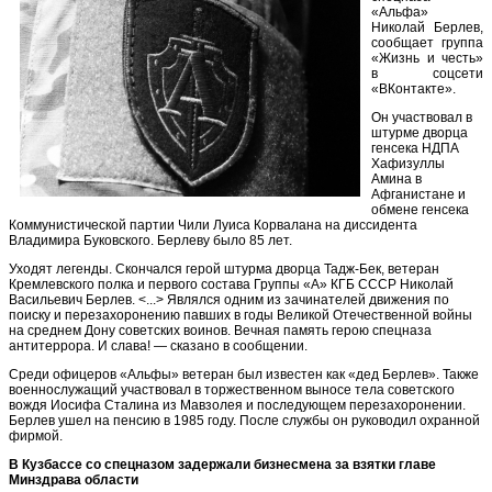
«Альфа»
Николай Берлев,
сообщает группа
«Жизнь и честь»
в соцсети
«ВКонтакте».
Он участвовал в
штурме дворца
генсека НДПА
Хафизуллы
Амина в
Афганистане и
обмене генсека
Коммунистической партии Чили Луиса Корвалана на диссидента
Владимира Буковского. Берлеву было 85 лет.
Уходят легенды. Скончался герой штурма дворца Тадж-Бек, ветеран
Кремлевского полка и первого состава Группы «А» КГБ СССР Николай
Васильевич Берлев. <...> Являлся одним из зачинателей движения по
поиску и перезахоронению павших в годы Великой Отечественной войны
на среднем Дону советских воинов. Вечная память герою спецназа
антитеррора. И слава! — сказано в сообщении.
Среди офицеров «Альфы» ветеран был известен как «дед Берлев». Также
военнослужащий участвовал в торжественном выносе тела советского
вождя Иосифа Сталина из Мавзолея и последующем перезахоронении.
Берлев ушел на пенсию в 1985 году. После службы он руководил охранной
фирмой.
В Кузбассе со спецназом задержали бизнесмена за взятки главе
Минздрава области