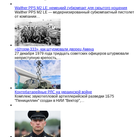
Walther PPS M2 LE: немецкий субкомпакт для скрытого ношения
Walther PPS M2 LE — модернизированный субкомпактный пистолет
от компании…
«Шторм-333», как штурмовали дворец Амина
27 декабря 1979 года тридцать советских офицеров штурмовали
неприступную крепость,…
Контрбатарейные РЛС на украинской войне
Комплекс звукотепловой артиллерийской разведки 1Б75
"Пенициллин" создан в НИИ "Вектор",…