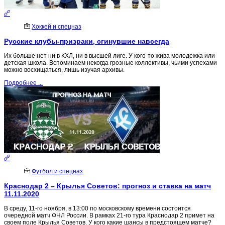
Хоккей и спецназ
Русские клубы-призраки, сгинувшие навсегда
Их больше нет ни в КХЛ, ни в высшей лиге. У кого-то жива молодежка или
детская школа. Вспоминаем некогда грозные коллективы, чьими успехами
можно восхищаться, лишь изучая архивы.
Подробнее ...
Футбол и спецназ
Краснодар 2 – Крылья Советов: прогноз и ставка на матч
11.11.2020
В среду, 11-го ноября, в 13:00 по московскому времени состоится
очередной матч ФНЛ России. В рамках 21-го тура Краснодар 2 примет на
своем поле Крылья Советов. У кого какие шансы в предстоящем матче?