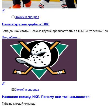
Хоккей и спецназ
Самые крутые дерби в НХЛ
Тема данной статьи – самые крутые противостояния в НХЛ. Интересно? Тог
Подробнее ...
Хоккей и спецназ
Названия команд НХЛ. Почему они так называются
Гайд по каждой команде