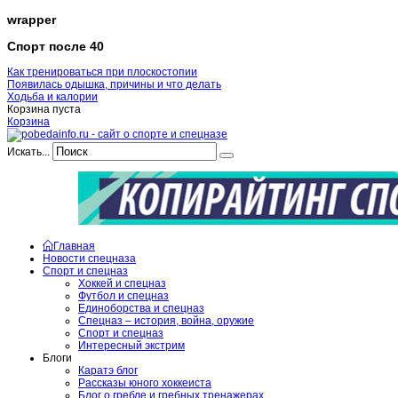
wrapper
Спорт после 40
Как тренироваться при плоскостопии
Появилась одышка, причины и что делать
Ходьба и калории
Корзина пуста
Корзина
Искать...
Главная
Новости спецназа
Спорт и спецназ
Хоккей и спецназ
Футбол и спецназ
Единоборства и спецназ
Спецназ – история, война, оружие
Спорт и спецназ
Интересный экстрим
Блоги
Каратэ блог
Рассказы юного хоккеиста
Блог о гребле и гребных тренажерах