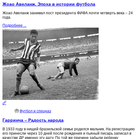
Жоао Авеланж. Эпоха в истории футбола
Жоао Авеланж занимал пост президента ФИФА почти четверть века – 24
года.
Подробнее ...
Футбол и спецназ
Гарринча – Радость народа
В 1933 году в нищей бразильской семье родился мальчик. На регистрацию
его принесли через 10 дней после рождения и пьяный писарь записал в
качестве ДР именно эту дату. По той же причине забыли ребенку