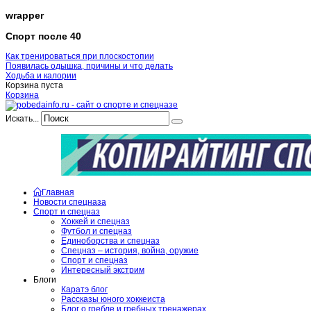
wrapper
Спорт после 40
Как тренироваться при плоскостопии
Появилась одышка, причины и что делать
Ходьба и калории
Корзина пуста
Корзина
Искать...
Главная
Новости спецназа
Спорт и спецназ
Хоккей и спецназ
Футбол и спецназ
Единоборства и спецназ
Спецназ – история, война, оружие
Спорт и спецназ
Интересный экстрим
Блоги
Каратэ блог
Рассказы юного хоккеиста
Блог о гребле и гребных тренажерах