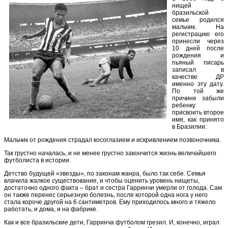
нищей
бразильской
семье родился
мальчик. На
регистрацию его
принесли через
10 дней после
рождения и
пьяный писарь
записал в
качестве ДР
именно эту дату.
По той же
причине забыли
ребенку
присвоить второе
имя, как принято
в Бразилии.
Мальчик от рождения страдал косоглазием и искривлением позвоночника.
Так грустно началась, и не менее грустно закончится жизнь величайшего
футболиста в истории.
Детство будущей «звезды», по законам жанра, было так себе. Семья
влачила жалкое существование, и чтобы оценить уровень нищеты,
достаточно одного факта – брат и сестра Гарринчи умерли от голода. Сам
он также перенес серьезную болезнь, после которой одна нога у него
стала короче другой на 6 сантиметров. Ему приходилось много и тяжело
работать, и дома, и на фабрике.
Как и все бразильские дети, Гарринча футболом грезил. И, конечно, играл