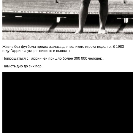
Жизнь без футбола продолжалась для великого игрока недолго. В 1983
году Гарринча умер в нищете и пьянстве.
Попрощаться с Гарринчей пришло более 300 000 человек...
Нам стыдно до сих пор...