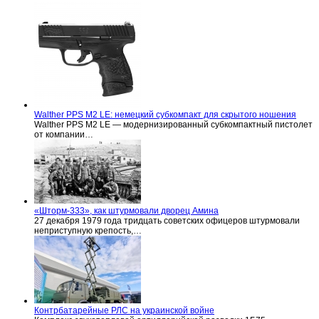
Walther PPS M2 LE: немецкий субкомпакт для скрытого ношения
Walther PPS M2 LE — модернизированный субкомпактный пистолет
от компании…
«Шторм-333», как штурмовали дворец Амина
27 декабря 1979 года тридцать советских офицеров штурмовали
неприступную крепость,…
Контрбатарейные РЛС на украинской войне