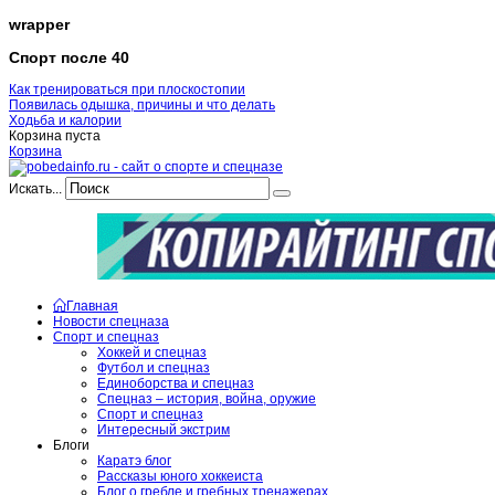
wrapper
Спорт после 40
Как тренироваться при плоскостопии
Появилась одышка, причины и что делать
Ходьба и калории
Корзина пуста
Корзина
Искать...
Главная
Новости спецназа
Спорт и спецназ
Хоккей и спецназ
Футбол и спецназ
Единоборства и спецназ
Спецназ – история, война, оружие
Спорт и спецназ
Интересный экстрим
Блоги
Каратэ блог
Рассказы юного хоккеиста
Блог о гребле и гребных тренажерах