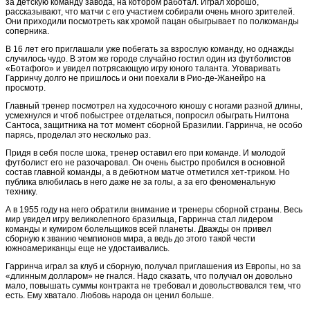
за детскую команду завода, на котором работал. Играл хорошо,
рассказывают, что матчи с его участием собирали очень много зрителей.
Они приходили посмотреть как хромой пацан обыгрывает по полкоманды
соперника.
В 16 лет его приглашали уже побегать за взрослую команду, но однажды
случилось чудо. В этом же городе случайно гостил один из футболистов
«Ботафого» и увидел потрясающую игру юного таланта. Уговаривать
Гарринчу долго не пришлось и они поехали в Рио-де-Жанейро на
просмотр.
Главный тренер посмотрел на худосочного юношу с ногами разной длины,
усмехнулся и чтоб побыстрее отделаться, попросил обыграть Нилтона
Сантоса, защитника на тот момент сборной Бразилии. Гарринча, не особо
парясь, проделал это несколько раз.
Придя в себя после шока, тренер оставил его при команде. И молодой
футболист его не разочаровал. Он очень быстро пробился в основной
состав главной команды, а в дебютном матче отметился хет-триком. Но
публика влюбилась в него даже не за голы, а за его феноменальную
технику.
А в 1955 году на него обратили внимание и тренеры сборной страны. Весь
мир увидел игру великолепного бразильца, Гарринча стал лидером
команды и кумиром болельщиков всей планеты. Дважды он привел
сборную к званию чемпионов мира, а ведь до этого такой чести
южноамериканцы еще не удостаивались.
Гарринча играл за клуб и сборную, получал приглашения из Европы, но за
«длинным долларом» не гнался. Надо сказать, что получал он довольно
мало, повышать суммы контракта не требовал и довольствовался тем, что
есть. Ему хватало. Любовь народа он ценил больше.