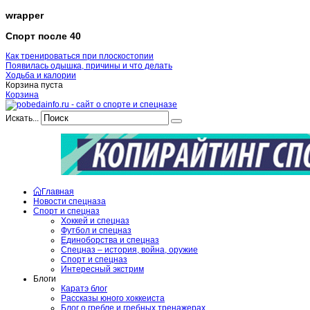
wrapper
Спорт после 40
Как тренироваться при плоскостопии
Появилась одышка, причины и что делать
Ходьба и калории
Корзина пуста
Корзина
Искать...
Главная
Новости спецназа
Спорт и спецназ
Хоккей и спецназ
Футбол и спецназ
Единоборства и спецназ
Спецназ – история, война, оружие
Спорт и спецназ
Интересный экстрим
Блоги
Каратэ блог
Рассказы юного хоккеиста
Блог о гребле и гребных тренажерах