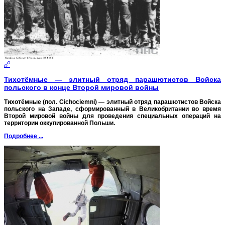
Тихотёмные ― элитный отряд парашютистов Войска
польского в конце Второй мировой войны
Тихотёмные (пол. Cichociemni) ― элитный отряд парашютистов Войска
польского на Западе, сформированный в Великобритании во время
Второй мировой войны для проведения специальных операций на
территории оккупированной Польши.
Подробнее ...