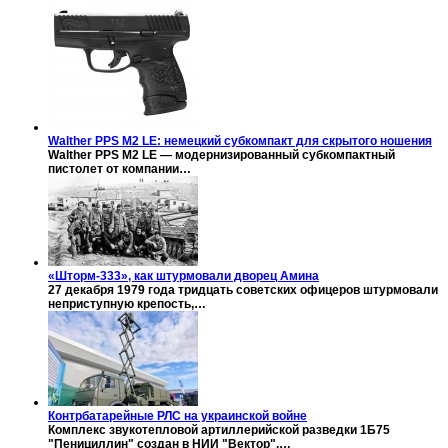
Walther PPS M2 LE: немецкий субкомпакт для скрытого ношения
Walther PPS M2 LE — модернизированный субкомпактный
пистолет от компании…
«Шторм-333», как штурмовали дворец Амина
27 декабря 1979 года тридцать советских офицеров штурмовали
неприступную крепость,…
Контрбатарейные РЛС на украинской войне
Комплекс звукотепловой артиллерийской разведки 1Б75
"Пенициллин" создан в НИИ "Вектор",…