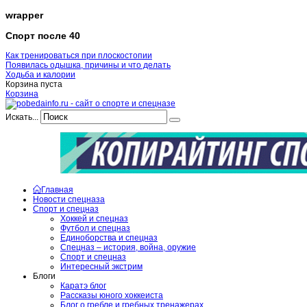
wrapper
Спорт после 40
Как тренироваться при плоскостопии
Появилась одышка, причины и что делать
Ходьба и калории
Корзина пуста
Корзина
Искать...
Главная
Новости спецназа
Спорт и спецназ
Хоккей и спецназ
Футбол и спецназ
Единоборства и спецназ
Спецназ – история, война, оружие
Спорт и спецназ
Интересный экстрим
Блоги
Каратэ блог
Рассказы юного хоккеиста
Блог о гребле и гребных тренажерах