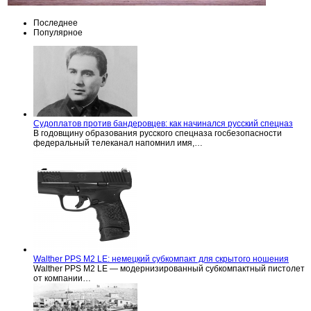
Последнее
Популярное
Судоплатов против бандеровцев: как начинался русский спецназ
В годовщину образования русского спецназа госбезопасности
федеральный телеканал напомнил имя,…
Walther PPS M2 LE: немецкий субкомпакт для скрытого ношения
Walther PPS M2 LE — модернизированный субкомпактный пистолет
от компании…