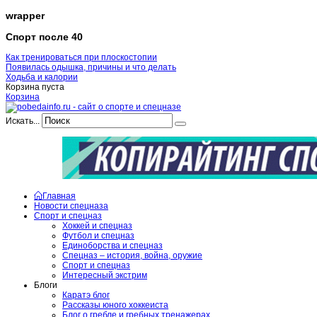
wrapper
Спорт после 40
Как тренироваться при плоскостопии
Появилась одышка, причины и что делать
Ходьба и калории
Корзина пуста
Корзина
Искать...
Главная
Новости спецназа
Спорт и спецназ
Хоккей и спецназ
Футбол и спецназ
Единоборства и спецназ
Спецназ – история, война, оружие
Спорт и спецназ
Интересный экстрим
Блоги
Каратэ блог
Рассказы юного хоккеиста
Блог о гребле и гребных тренажерах