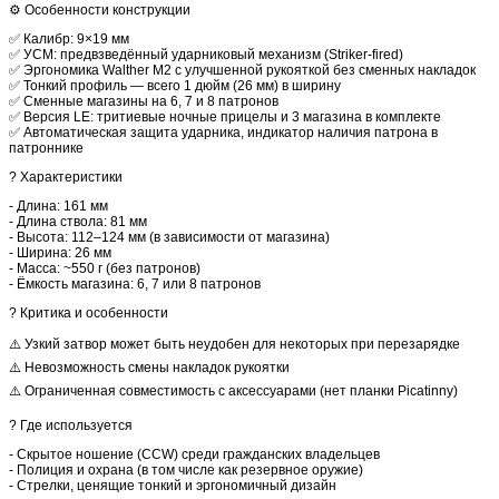
⚙️ Особенности конструкции
✅ Калибр: 9×19 мм
✅ УСМ: предвзведённый ударниковый механизм (Striker-fired)
✅ Эргономика Walther M2 с улучшенной рукояткой без сменных накладок
✅ Тонкий профиль — всего 1 дюйм (26 мм) в ширину
✅ Сменные магазины на 6, 7 и 8 патронов
✅ Версия LE: тритиевые ночные прицелы и 3 магазина в комплекте
✅ Автоматическая защита ударника, индикатор наличия патрона в
патроннике
? Характеристики
- Длина: 161 мм
- Длина ствола: 81 мм
- Высота: 112–124 мм (в зависимости от магазина)
- Ширина: 26 мм
- Масса: ~550 г (без патронов)
- Ёмкость магазина: 6, 7 или 8 патронов
? Критика и особенности
⚠️ Узкий затвор может быть неудобен для некоторых при перезарядке
⚠️ Невозможность смены накладок рукоятки
⚠️ Ограниченная совместимость с аксессуарами (нет планки Picatinny)
? Где используется
- Скрытое ношение (CCW) среди гражданских владельцев
- Полиция и охрана (в том числе как резервное оружие)
- Стрелки, ценящие тонкий и эргономичный дизайн