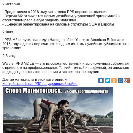
? История
- Представлен в 2016 году как замена PPS первого поколения
- Версия M2 отличается новым дизайном, улучшенной эргономикой и
отсутствием paddle-style защёлки магазина
- LE-версия ориентирована на силовые структуры США и Европы
? Факт
- PPS M2 получил награду «Handgun of the Year» от American Rifleman в
2016 году и до сих пор считается одним из самых удобных субкомпактов по
эргономике.
? Вывод
Walther PPS M2 LE — это высококачественный и эргономичный субкомпакт
с прицелом на профессионалов. Тонкий, точный и надёжный, он идеально
подходит для скрытого ношения и как резервное оружие.
Другие материалы в этой категории:
«
Контрбатарейные РЛС на украинской войне