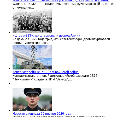
Walther PPS M2 LE: немецкий субкомпакт для скрытого ношения
Walther PPS M2 LE — модернизированный субкомпактный пистолет
от компании…
«Шторм-333», как штурмовали дворец Амина
27 декабря 1979 года тридцать советских офицеров штурмовали
неприступную крепость,…
Контрбатарейные РЛС на украинской войне
Комплекс звукотепловой артиллерийской разведки 1Б75
"Пенициллин" создан в НИИ "Вектор",…
Новости спецназа 29 января 2026 года