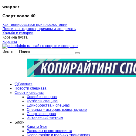
wrapper
Спорт после 40
Как тренироваться при плоскостопии
Появилась одышка, причины и что делать
Ходьба и калории
Корзина пуста
Корзина
Искать...
Главная
Новости спецназа
Спорт и спецназ
Хоккей и спецназ
Футбол и спецназ
Единоборства и спецназ
Спецназ – история, война, оружие
Спорт и спецназ
Интересный экстрим
Блоги
Каратэ блог
Рассказы юного хоккеиста
Блог о гребле и гребных тренажерах