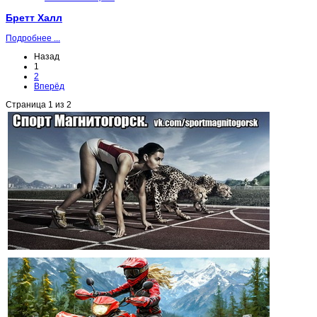
Бретт Халл
Подробнее ...
Назад
1
2
Вперёд
Страница 1 из 2