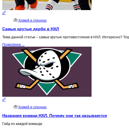
Хоккей и спецназ
Самые крутые дерби в НХЛ
Тема данной статьи – самые крутые противостояния в НХЛ. Интересно? Тог
Подробнее ...
Хоккей и спецназ
Названия команд НХЛ. Почему они так называются
Гайд по каждой команде