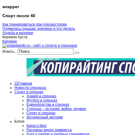
wrapper
Спорт после 40
Как тренироваться при плоскостопии
Появилась одышка, причины и что делать
Ходьба и калории
Корзина пуста
Корзина
Искать...
Главная
Новости спецназа
Спорт и спецназ
Хоккей и спецназ
Футбол и спецназ
Единоборства и спецназ
Спецназ – история, война, оружие
Спорт и спецназ
Интересный экстрим
Блоги
Каратэ блог
Рассказы юного хоккеиста
Блог о гребле и гребных тренажерах