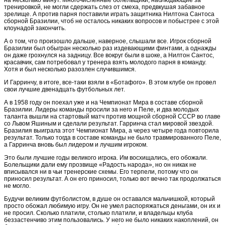
тренировкой, не могли сдержать слез от смеха, предвкушая забавное
зрелище. А против парня поставили играть защитника Нилтона Сантоса
сборной Бразилии, чтоб не осталось никаких вопросов и побыстрее с этой
клоунадой закончить.
А о том, что произошло дальше, наверное, слышали все. Игрок сборной
Бразилии был обыгран несколько раз издевающими финтами, а однажды
он даже грохнулся на задницу. Все вокруг были в шоке, а Нилтон Сантос,
красавчик, сам потребовал у тренера взять молодого парня в команду.
Хотя и был несколько разозлен случившимся.
И Гарринчу, в итоге, все-таки взяли в «Ботафого». В этом клубе он провел
свои лучшие двенадцать футбольных лет.
А в 1958 году он поехал уже и на Чемпионат Мира в составе сборной
Бразилии. Лидеры команды просили за него и Пеле, и два молодых
таланта вышли на стартовый матч против мощной сборной СССР во главе
со Львом Яшиным и сделали результат. Гарринча стал мировой звездой.
Бразилия выиграла этот Чемпионат Мира, а через четыре года повторила
результат. Только тогда в составе команды не было травмированного Пеле,
а Гарринча вновь был лидером и лучшим игроком.
Это были лучшие годы великого игрока. Им восхищались, его обожали.
Болельщики дали ему прозвище «Радость народа», но он никак не
вписывался ни в чьи тренерские схемы. Его терпели, потому что он
приносил результат. А он его приносил, только вот вечно так продолжаться
не могло.
Будучи великим футболистом, в душе он оставался мальчишкой, который
просто обожал любимую игру. Он не умел распоряжаться деньгами, он их и
не просил. Сколько платили, столько платили, и владельцы клуба
беззастенчиво этим пользовались. У него не было никаких накоплений, он