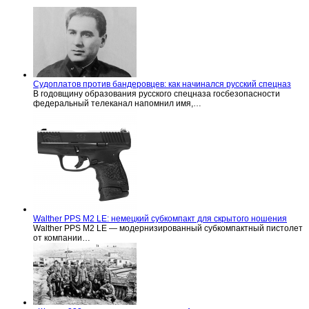
Судоплатов против бандеровцев: как начинался русский спецназ
В годовщину образования русского спецназа госбезопасности
федеральный телеканал напомнил имя,…
Walther PPS M2 LE: немецкий субкомпакт для скрытого ношения
Walther PPS M2 LE — модернизированный субкомпактный пистолет
от компании…