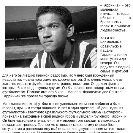
«Гарринча» - это
маленькая
птичка, которая
обитает в
бразильских
горах и приносит
людям счастье.
Как и все
нормальные
бразильские
пацаны,
Гарринча гонял
мяч с утра и до
вечера. Он
родился в бедной
семье, и футбол
для него был единственной радостью. Но у него был врожденный
недостаток – одна нога заметно короче другой. Это очень мешало ему
жить, но играть в футбол, как ни странно, помогало. Он делал финты,
которые были недоступны другим. Он был очень нестандартным юным
футболистом. Полное имя его было – Маноэль Франсиско дос Сантос.
Гарринчей же прозвали гораздо позже.
Мальчишка играл в футбол в свое удовольствие много забивал и был,
говорят, лучшим среди пацанов. И вот в один прекрасный день один из
футболистов известного бразильского футбольного клуба «Ботафого»
приехал на выходные в свой родной город и увидел игру юного Гарринчи.
Он был настолько впечатлен, что уговорил того съездить в команду и
показаться тренеру. Тренер же отнесся к кривоногому юноше без
энтузиазма и разрешил ему выйти на поле в двустороннем матче только
на несколько минут. Многочисленные болельщики, наблюдающие за