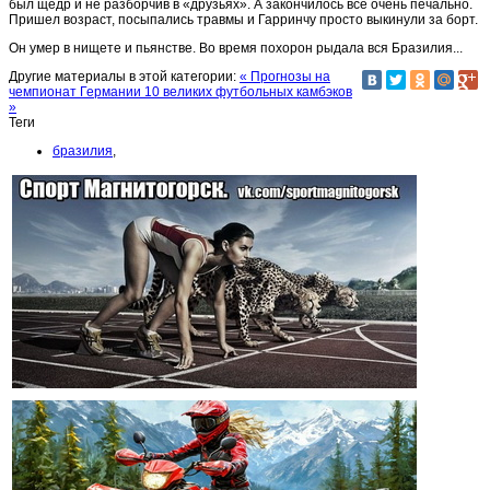
был щедр и не разборчив в «друзьях». А закончилось все очень печально.
Пришел возраст, посыпались травмы и Гарринчу просто выкинули за борт.
Он умер в нищете и пьянстве. Во время похорон рыдала вся Бразилия...
Другие материалы в этой категории:
« Прогнозы на
чемпионат Германии
10 великих футбольных камбэков
»
Теги
бразилия
,