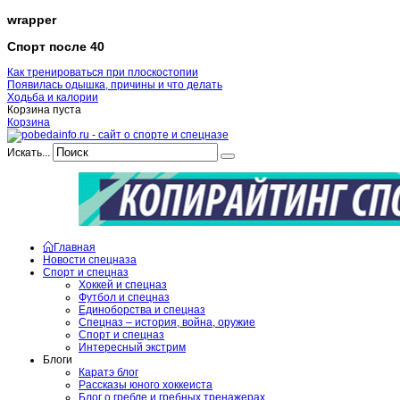
wrapper
Спорт после 40
Как тренироваться при плоскостопии
Появилась одышка, причины и что делать
Ходьба и калории
Корзина пуста
Корзина
Искать...
Главная
Новости спецназа
Спорт и спецназ
Хоккей и спецназ
Футбол и спецназ
Единоборства и спецназ
Спецназ – история, война, оружие
Спорт и спецназ
Интересный экстрим
Блоги
Каратэ блог
Рассказы юного хоккеиста
Блог о гребле и гребных тренажерах