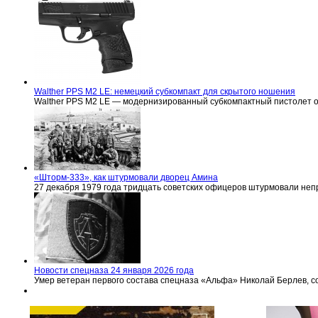
Walther PPS M2 LE: немецкий субкомпакт для скрытого ношения
Walther PPS M2 LE — модернизированный субкомпактный пистолет 
«Шторм-333», как штурмовали дворец Амина
27 декабря 1979 года тридцать советских офицеров штурмовали не
Новости спецназа 24 января 2026 года
Умер ветеран первого состава спецназа «Альфа» Николай Берлев, 