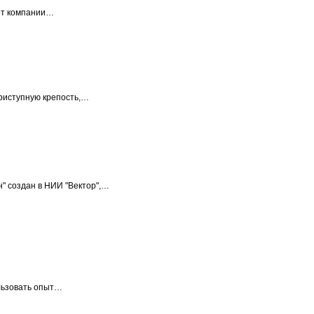
от компании…
приступную крепость,…
" создан в НИИ "Вектор",…
льзовать опыт…