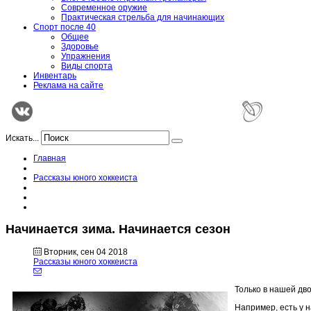
Современное оружие
Практическая стрельба для начинающих
Спорт после 40
Общее
Здоровье
Упражнения
Виды спорта
Инвентарь
Реклама на сайте
Искать...
Главная
Рассказы юного хоккеиста
Начинается зима. Начинается сезон
Вторник, сен 04 2018
Рассказы юного хоккеиста
Только в нашей дво
Например, есть у 