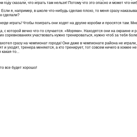
ом году сказали, что играть там нельзя! Потому что это опасно и может что-ниб
Если я, например, в школе что-нибудь сделаю плохо, то меня сразу наказыва
ак сделали?
егде играть! Чтобы поиграть они ходят на другие коробки и просятся там. М
а, с которой вечно что-то случается. «Моряки». Находятся они на окраине и 
ких соревнованиях участвовать нужно тренироваться, нужно чтоб за тебя бол
захотел сразу на чемпионат города! Они даже в чемпионате района не играли, 
 и уходят, тренера меняются, а кто тренирует, тот совсем ничего в хоккее не
какая-то...
что все будет хорошо!