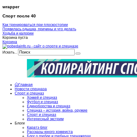
wrapper
Спорт после 40
Как тренироваться при плоскостопии
Появилась одышка, причины и что делать
Ходьба и калории
Корзина пуста
Корзина
Искать...
Главная
Новости спецназа
Спорт и спецназ
Хоккей и спецназ
Футбол и спецназ
Единоборства и спецназ
Спецназ – история, война, оружие
Спорт и спецназ
Интересный экстрим
Блоги
Каратэ блог
Рассказы юного хоккеиста
Блог о гребле и гребных тренажерах