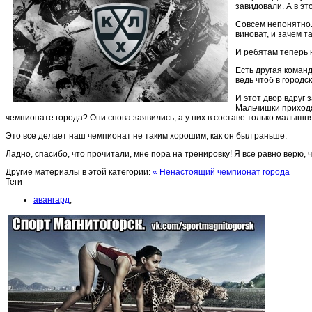
завидовали. А в эт
Совсем непонятно. 
виноват, и зачем т
И ребятам теперь н
Есть другая команд
ведь чтоб в городс
И этот двор вдруг 
Мальчишки приходят
чемпионате города? Они снова заявились, а у них в составе только малышня 
Это все делает наш чемпионат не таким хорошим, как он был раньше.
Ладно, спасибо, что прочитали, мне пора на тренировку! Я все равно верю, 
Другие материалы в этой категории:
« Ненастоящий чемпионат города
Теги
авангард
,