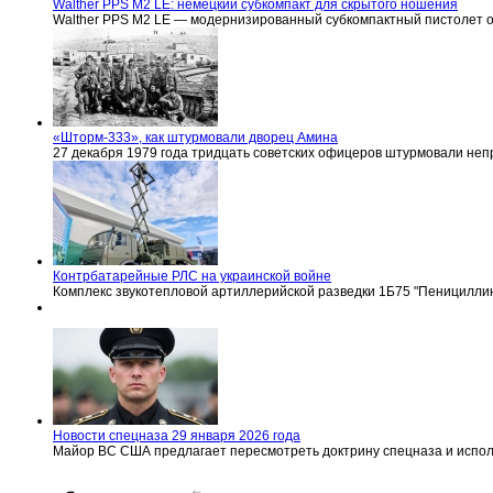
Walther PPS M2 LE: немецкий субкомпакт для скрытого ношения
Walther PPS M2 LE — модернизированный субкомпактный пистолет 
«Шторм-333», как штурмовали дворец Амина
27 декабря 1979 года тридцать советских офицеров штурмовали не
Контрбатарейные РЛС на украинской войне
Комплекс звукотепловой артиллерийской разведки 1Б75 "Пенициллин
Новости спецназа 29 января 2026 года
Майор ВС США предлагает пересмотреть доктрину спецназа и испо