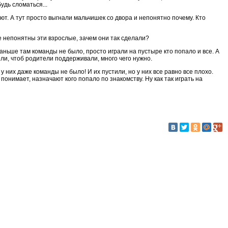
удь сломаться...
ют. А тут просто выгнали мальчишек со двора и непонятно почему. Кто
не непонятны эти взрослые, зачем они так сделали?
раньше там команды не было, просто играли на пустыре кто попало и все. А
ели, чтоб родители поддерживали, много чего нужно.
у них даже команды не было! И их пустили, но у них все равно все плохо.
 понимает, назначают кого попало по знакомству. Ну как так играть на