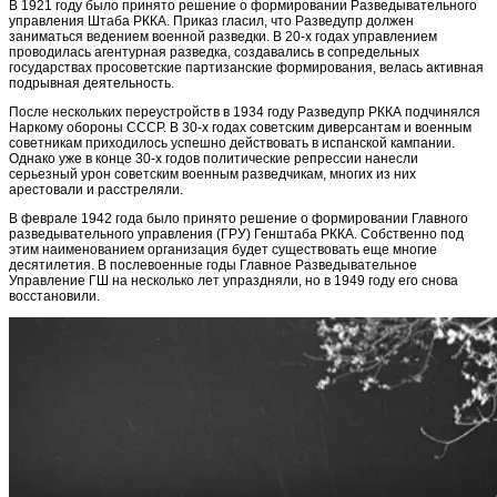
В 1921 году было принято решение о формировании Разведывательного
управления Штаба РККА. Приказ гласил, что Разведупр должен
заниматься ведением военной разведки. В 20-х годах управлением
проводилась агентурная разведка, создавались в сопредельных
государствах просоветские партизанские формирования, велась активная
подрывная деятельность.
После нескольких переустройств в 1934 году Разведупр РККА подчинялся
Наркому обороны СССР. В 30-х годах советским диверсантам и военным
советникам приходилось успешно действовать в испанской кампании.
Однако уже в конце 30-х годов политические репрессии нанесли
серьезный урон советским военным разведчикам, многих из них
арестовали и расстреляли.
В феврале 1942 года было принято решение о формировании Главного
разведывательного управления (ГРУ) Генштаба РККА. Собственно под
этим наименованием организация будет существовать еще многие
десятилетия. В послевоенные годы Главное Разведывательное
Управление ГШ на несколько лет упраздняли, но в 1949 году его снова
восстановили.