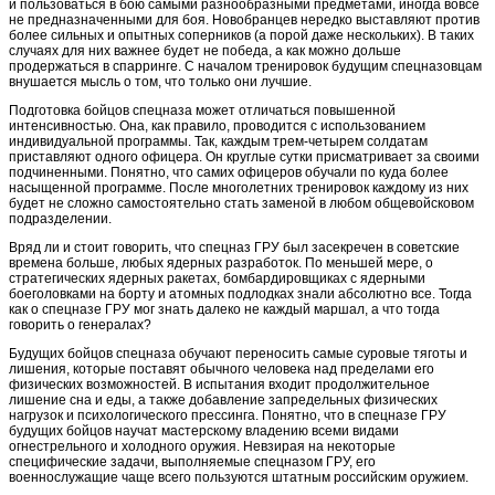
и пользоваться в бою самыми разнообразными предметами, иногда вовсе
не предназначенными для боя. Новобранцев нередко выставляют против
более сильных и опытных соперников (а порой даже нескольких). В таких
случаях для них важнее будет не победа, а как можно дольше
продержаться в спарринге. С началом тренировок будущим спецназовцам
внушается мысль о том, что только они лучшие.
Подготовка бойцов спецназа может отличаться повышенной
интенсивностью. Она, как правило, проводится с использованием
индивидуальной программы. Так, каждым трем-четырем солдатам
приставляют одного офицера. Он круглые сутки присматривает за своими
подчиненными. Понятно, что самих офицеров обучали по куда более
насыщенной программе. После многолетних тренировок каждому из них
будет не сложно самостоятельно стать заменой в любом общевойсковом
подразделении.
Вряд ли и стоит говорить, что спецназ ГРУ был засекречен в советские
времена больше, любых ядерных разработок. По меньшей мере, о
стратегических ядерных ракетах, бомбардировщиках с ядерными
боеголовками на борту и атомных подлодках знали абсолютно все. Тогда
как о спецназе ГРУ мог знать далеко не каждый маршал, а что тогда
говорить о генералах?
Будущих бойцов спецназа обучают переносить самые суровые тяготы и
лишения, которые поставят обычного человека над пределами его
физических возможностей. В испытания входит продолжительное
лишение сна и еды, а также добавление запредельных физических
нагрузок и психологического прессинга. Понятно, что в спецназе ГРУ
будущих бойцов научат мастерскому владению всеми видами
огнестрельного и холодного оружия. Невзирая на некоторые
специфические задачи, выполняемые спецназом ГРУ, его
военнослужащие чаще всего пользуются штатным российским оружием.