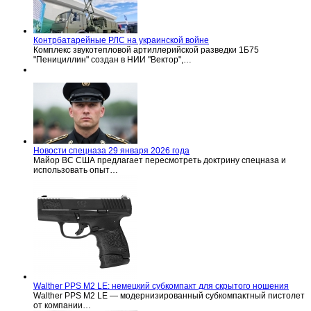
Контрбатарейные РЛС на украинской войне
Комплекс звукотепловой артиллерийской разведки 1Б75
"Пенициллин" создан в НИИ "Вектор",…
Новости спецназа 29 января 2026 года
Майор ВС США предлагает пересмотреть доктрину спецназа и
использовать опыт…
Walther PPS M2 LE: немецкий субкомпакт для скрытого ношения
Walther PPS M2 LE — модернизированный субкомпактный пистолет
от компании…