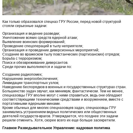
Как только образовался спецназ ГРУ России, перед новой структурой
стояли серьезные задачи:
Организация и ведение разведки;
Уничтожение всяких средств ядерной атаки;
Выявление воинских формирований;
Проведение спецопераций в тылу неприятеля;
Организация и проведение диверсионных мероприятий;
Создание во вражеском тылу повстанческих (партизанских) отрядов;
Борьба с терроризмом;
Поиск и обезвреживание диверсантов.
Среди прочих выполняются и задачи по:
Созданию радиопомех;
Нарушению энергообеспечения;
Ликвидации транспортных узлов;
Наведению беспорядков в военных и государственных структурах стран.
Большинство задач звучат, как минимум, фантастически. Тем не менее,
спецназовцы ГРУ вполне могут с ними справиться, ведь они обладают
соответствующими техническими средствами и вооружением, вместе с
портативными ядерными минами.
Кроме обычных для многих спецназовцев задач, спецназовцы ГРУ
занимались устранением видных политических или общественных
деятелей государств-врагов. Утверждается, что позднее эти задачи
решили отменить. Хотя, скорее всего их еще больше засекретили.
Главное Разведывательное Управление: кадровая политика