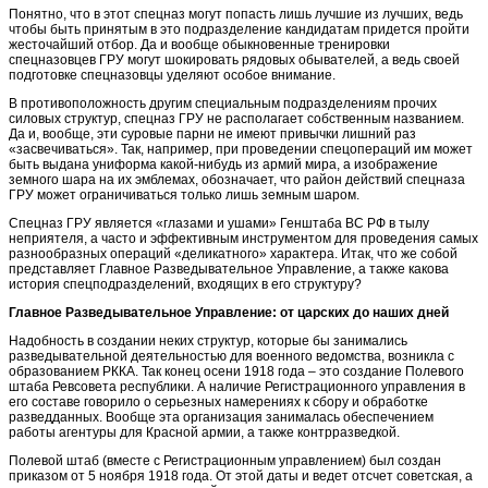
Понятно, что в этот спецназ могут попасть лишь лучшие из лучших, ведь
чтобы быть принятым в это подразделение кандидатам придется пройти
жесточайший отбор. Да и вообще обыкновенные тренировки
спецназовцев ГРУ могут шокировать рядовых обывателей, а ведь своей
подготовке спецназовцы уделяют особое внимание.
В противоположность другим специальным подразделениям прочих
силовых структур, спецназ ГРУ не располагает собственным названием.
Да и, вообще, эти суровые парни не имеют привычки лишний раз
«засвечиваться». Так, например, при проведении спецопераций им может
быть выдана униформа какой-нибудь из армий мира, а изображение
земного шара на их эмблемах, обозначает, что район действий спецназа
ГРУ может ограничиваться только лишь земным шаром.
Спецназ ГРУ является «глазами и ушами» Генштаба ВС РФ в тылу
неприятеля, а часто и эффективным инструментом для проведения самых
разнообразных операций «деликатного» характера. Итак, что же собой
представляет Главное Разведывательное Управление, а также какова
история спецподразделений, входящих в его структуру?
Главное Разведывательное Управление: от царских до наших дней
Надобность в создании неких структур, которые бы занимались
разведывательной деятельностью для военного ведомства, возникла с
образованием РККА. Так конец осени 1918 года – это создание Полевого
штаба Ревсовета республики. А наличие Регистрационного управления в
его составе говорило о серьезных намерениях к сбору и обработке
разведданных. Вообще эта организация занималась обеспечением
работы агентуры для Красной армии, а также контрразведкой.
Полевой штаб (вместе с Регистрационным управлением) был создан
приказом от 5 ноября 1918 года. От этой даты и ведет отсчет советская, а