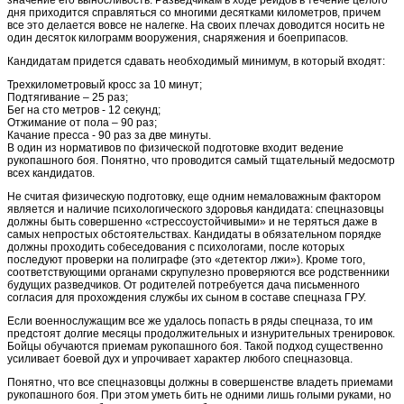
дня приходится справляться со многими десятками километров, причем
все это делается вовсе не налегке. На своих плечах доводится носить не
один десяток килограмм вооружения, снаряжения и боеприпасов.
Кандидатам придется сдавать необходимый минимум, в который входят:
Трехкилометровый кросс за 10 минут;
Подтягивание – 25 раз;
Бег на сто метров - 12 секунд;
Отжимание от пола – 90 раз;
Качание пресса - 90 раз за две минуты.
В один из нормативов по физической подготовке входит ведение
рукопашного боя. Понятно, что проводится самый тщательный медосмотр
всех кандидатов.
Не считая физическую подготовку, еще одним немаловажным фактором
является и наличие психологического здоровья кандидата: спецназовцы
должны быть совершенно «стрессоустойчивыми» и не теряться даже в
самых непростых обстоятельствах. Кандидаты в обязательном порядке
должны проходить собеседования с психологами, после которых
последуют проверки на полиграфе (это «детектор лжи»). Кроме того,
соответствующими органами скрупулезно проверяются все родственники
будущих разведчиков. От родителей потребуется дача письменного
согласия для прохождения службы их сыном в составе спецназа ГРУ.
Если военнослужащим все же удалось попасть в ряды спецназа, то им
предстоят долгие месяцы продолжительных и изнурительных тренировок.
Бойцы обучаются приемам рукопашного боя. Такой подход существенно
усиливает боевой дух и упрочивает характер любого спецназовца.
Понятно, что все спецназовцы должны в совершенстве владеть приемами
рукопашного боя. При этом уметь бить не одними лишь голыми руками, но