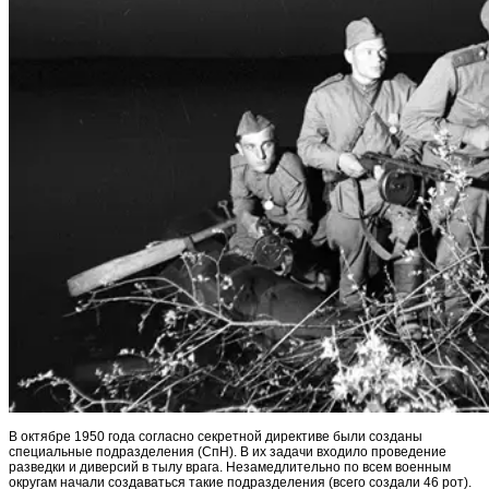
В октябре 1950 года согласно секретной директиве были созданы
специальные подразделения (СпН). В их задачи входило проведение
разведки и диверсий в тылу врага. Незамедлительно по всем военным
округам начали создаваться такие подразделения (всего создали 46 рот).