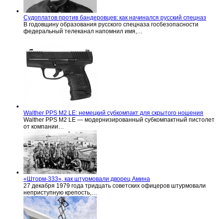
Судоплатов против бандеровцев: как начинался русский спецназ
В годовщину образования русского спецназа госбезопасности
федеральный телеканал напомнил имя,…
Walther PPS M2 LE: немецкий субкомпакт для скрытого ношения
Walther PPS M2 LE — модернизированный субкомпактный пистолет
от компании…
«Шторм-333», как штурмовали дворец Амина
27 декабря 1979 года тридцать советских офицеров штурмовали
неприступную крепость,…