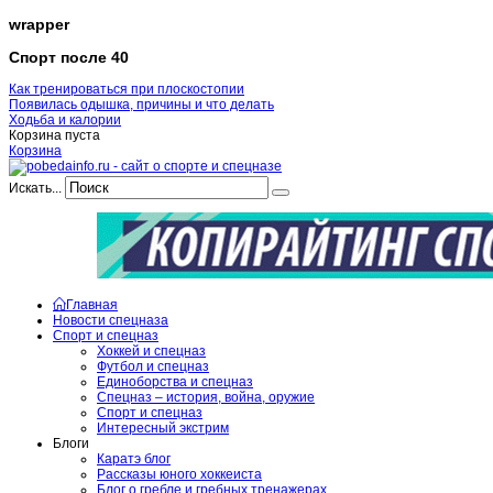
wrapper
Спорт после 40
Как тренироваться при плоскостопии
Появилась одышка, причины и что делать
Ходьба и калории
Корзина пуста
Корзина
Искать...
Главная
Новости спецназа
Спорт и спецназ
Хоккей и спецназ
Футбол и спецназ
Единоборства и спецназ
Спецназ – история, война, оружие
Спорт и спецназ
Интересный экстрим
Блоги
Каратэ блог
Рассказы юного хоккеиста
Блог о гребле и гребных тренажерах