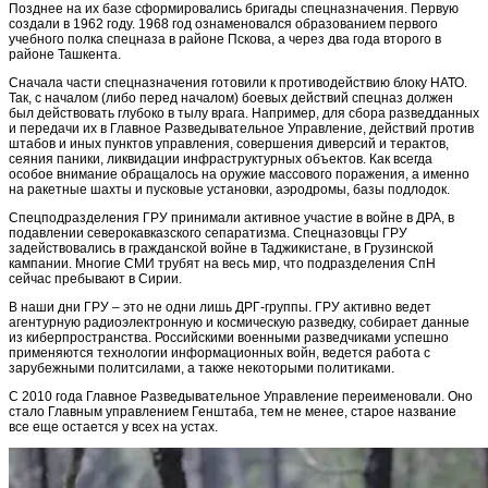
Позднее на их базе сформировались бригады спецназначения. Первую
создали в 1962 году. 1968 год ознаменовался образованием первого
учебного полка спецназа в районе Пскова, а через два года второго в
районе Ташкента.
Сначала части спецназначения готовили к противодействию блоку НАТО.
Так, с началом (либо перед началом) боевых действий спецназ должен
был действовать глубоко в тылу врага. Например, для сбора разведданных
и передачи их в Главное Разведывательное Управление, действий против
штабов и иных пунктов управления, совершения диверсий и терактов,
сеяния паники, ликвидации инфраструктурных объектов. Как всегда
особое внимание обращалось на оружие массового поражения, а именно
на ракетные шахты и пусковые установки, аэродромы, базы подлодок.
Спецподразделения ГРУ принимали активное участие в войне в ДРА, в
подавлении северокавказского сепаратизма. Спецназовцы ГРУ
задействовались в гражданской войне в Таджикистане, в Грузинской
кампании. Многие СМИ трубят на весь мир, что подразделения СпН
сейчас пребывают в Сирии.
В наши дни ГРУ – это не одни лишь ДРГ-группы. ГРУ активно ведет
агентурную радиоэлектронную и космическую разведку, собирает данные
из киберпространства. Российскими военными разведчиками успешно
применяются технологии информационных войн, ведется работа с
зарубежными политсилами, а также некоторыми политиками.
С 2010 года Главное Разведывательное Управление переименовали. Оно
стало Главным управлением Генштаба, тем не менее, старое название
все еще остается у всех на устах.