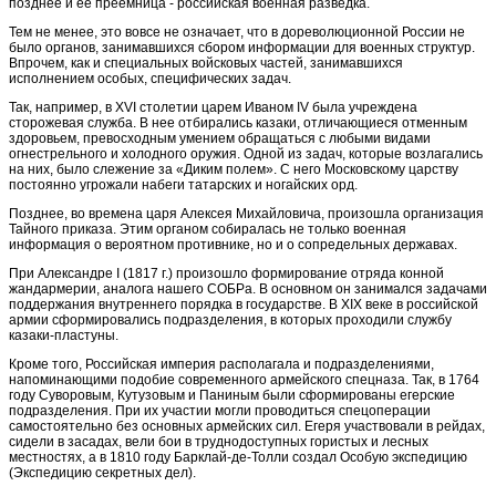
позднее и ее преемница - российская военная разведка.
Тем не менее, это вовсе не означает, что в дореволюционной России не
было органов, занимавшихся сбором информации для военных структур.
Впрочем, как и специальных войсковых частей, занимавшихся
исполнением особых, специфических задач.
Так, например, в XVI столетии царем Иваном IV была учреждена
сторожевая служба. В нее отбирались казаки, отличающиеся отменным
здоровьем, превосходным умением обращаться с любыми видами
огнестрельного и холодного оружия. Одной из задач, которые возлагались
на них, было слежение за «Диким полем». С него Московскому царству
постоянно угрожали набеги татарских и ногайских орд.
Позднее, во времена царя Алексея Михайловича, произошла организация
Тайного приказа. Этим органом собиралась не только военная
информация о вероятном противнике, но и о сопредельных державах.
При Александре I (1817 г.) произошло формирование отряда конной
жандармерии, аналога нашего СОБРа. В основном он занимался задачами
поддержания внутреннего порядка в государстве. В XIX веке в российской
армии сформировались подразделения, в которых проходили службу
казаки-пластуны.
Кроме того, Российская империя располагала и подразделениями,
напоминающими подобие современного армейского спецназа. Так, в 1764
году Суворовым, Кутузовым и Паниным были сформированы егерские
подразделения. При их участии могли проводиться спецоперации
самостоятельно без основных армейских сил. Егеря участвовали в рейдах,
сидели в засадах, вели бои в труднодоступных гористых и лесных
местностях, а в 1810 году Барклай-де-Толли создал Особую экспедицию
(Экспедицию секретных дел).