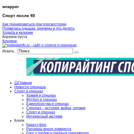
wrapper
Спорт после 40
Как тренироваться при плоскостопии
Появилась одышка, причины и что делать
Ходьба и калории
Корзина пуста
Корзина
Искать...
Главная
Новости спецназа
Спорт и спецназ
Хоккей и спецназ
Футбол и спецназ
Единоборства и спецназ
Спецназ – история, война, оружие
Спорт и спецназ
Интересный экстрим
Блоги
Каратэ блог
Рассказы юного хоккеиста
Блог о гребле и гребных тренажерах