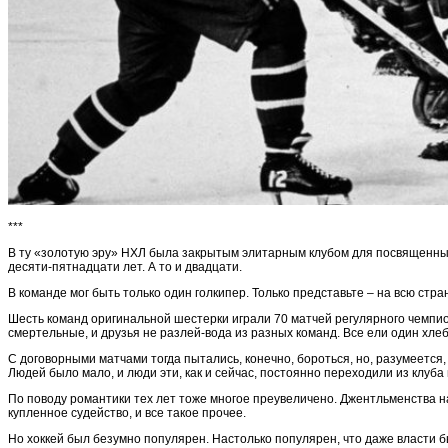
***
В ту «золотую эру» НХЛ была закрытым элитарным клубом для посвященных. 
десяти-пятнадцати лет. А то и двадцати.
В команде мог быть только один голкипер. Только представьте – на всю ст
Шесть команд оригинальной шестерки играли 70 матчей регулярного чемпион
смертельные, и друзья не разлей-вода из разных команд. Все ели один хле
С договорными матчами тогда пытались, конечно, бороться, но, разумеется,
Людей было мало, и люди эти, как и сейчас, постоянно переходили из клуба
По поводу романтики тех лет тоже многое преувеличено. Джентльменства на
купленное судейство, и все такое прочее.
Но хоккей был безумно популярен. Настолько популярен, что даже власти 