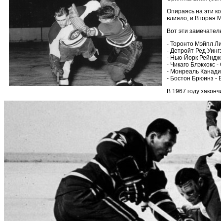
Опираясь на эти к
влияло, и Вторая 
Вот эти замечате
- Торонто Мэйпл Ли
- Детройт Ред Уингз
- Нью-Йорк Рейндж
- Чикаго Блэкхокс 
- Монреаль Канади
- Бостон Брюинз - 
В 1967 году закон