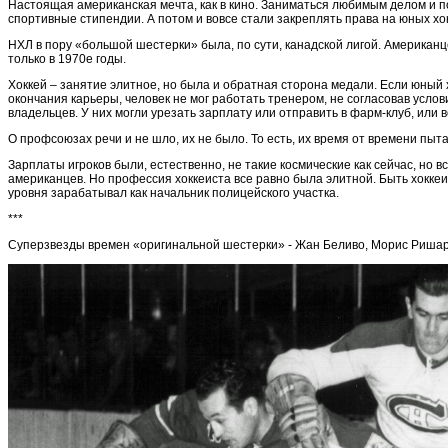
Настоящая американская мечта, как в кино. Заниматься любимым делом и по
спортивные стипендии. А потом и вовсе стали закреплять права на юных хо
НХЛ в пору «большой шестерки» была, по сути, канадской лигой. Американ
только в 1970е годы.
Хоккей – занятие элитное, но была и обратная сторона медали. Если юный 
окончания карьеры, человек не мог работать тренером, не согласовав усло
владельцев. У них могли урезать зарплату или отправить в фарм-клуб, или в
О профсоюзах речи и не шло, их не было. То есть, их время от времени пы
Зарплаты игроков были, естественно, не такие космические как сейчас, но
американцев. Но профессия хоккеиста все равно была элитной. Быть хокке
уровня зарабатывал как начальник полицейского участка.
***
Суперзвезды времен «оригинальной шестерки» - Жан Беливо, Морис Ришар, 