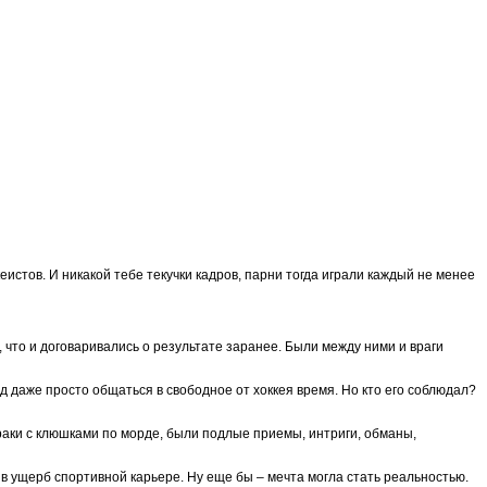
стов. И никакой тебе текучки кадров, парни тогда играли каждый не менее
 что и договаривались о результате заранее. Были между ними и враги
д даже просто общаться в свободное от хоккея время. Но кто его соблюдал?
драки с клюшками по морде, были подлые приемы, интриги, обманы,
в ущерб спортивной карьере. Ну еще бы – мечта могла стать реальностью.