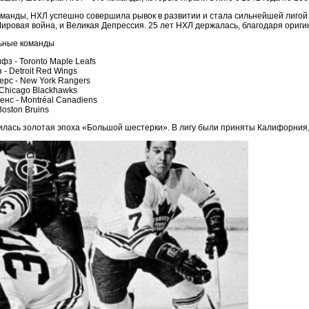
оманды, НХЛ успешно совершила рывок в развитии и стала сильнейшей лигой в 
Мировая война, и Великая Депрессия. 25 лет НХЛ держалась, благодаря ориги
льные команды
фз - Toronto Maple Leafs
 - Detroit Red Wings
ерс - New York Rangers
- Chicago Blackhawks
енс - Montréal Canadiens
Boston Bruins
чилась золотая эпоха «Большой шестерки». В лигу были приняты Калифорния,