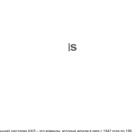
шая) шестерка НХЛ – это команды, которые играли в лиге с 1942 года по 196