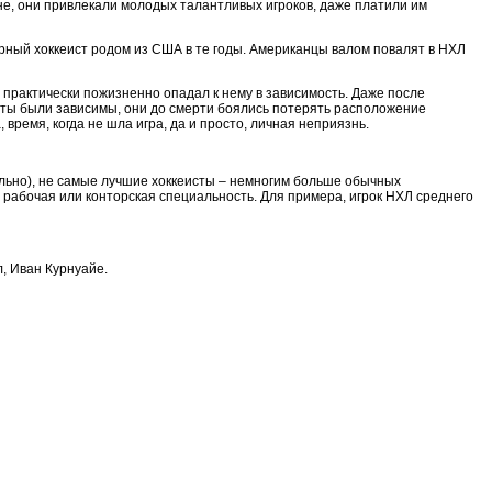
оне, они привлекали молодых талантливых игроков, даже платили им
ярный хоккеист родом из США в те годы. Американцы валом повалят в НХЛ
н практически пожизненно опадал к нему в зависимость. Даже после
исты были зависимы, они до смерти боялись потерять расположение
время, когда не шла игра, да и просто, личная неприязнь.
тельно), не самые лучшие хоккеисты – немногим больше обычных
 рабочая или конторская специальность. Для примера, игрок НХЛ среднего
, Иван Курнуайе.