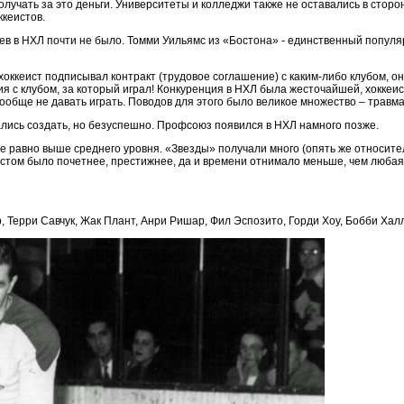
лучать за это деньги. Университеты и колледжи также не оставались в стор
ккеистов.
цев в НХЛ почти не было. Томми Уильямс из «Бостона» - единственный попул
хоккеист подписывал контракт (трудовое соглашение) с каким-либо клубом, о
вия с клубом, за который играл! Конкуренция в НХЛ была жесточайшей, хокке
ообще не давать играть. Поводов для этого было великое множество – травма, 
тались создать, но безуспешно. Профсоюз появился в НХЛ намного позже.
 все равно выше среднего уровня. «Звезды» получали много (опять же относи
истом было почетнее, престижнее, да и времени отнимало меньше, чем любая
Терри Савчук, Жак Плант, Анри Ришар, Фил Эспозито, Горди Хоу, Бобби Халл