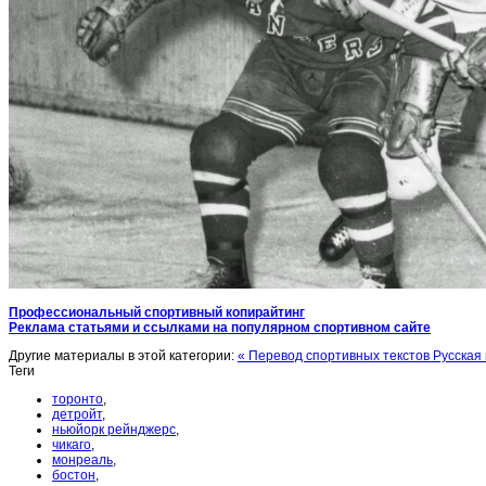
Профессиональный спортивный копирайтинг
Реклама статьями и ссылками на популярном спортивном сайте
Другие материалы в этой категории:
« Перевод спортивных текстов
Русская
Теги
торонто
,
детройт
,
ньюйорк рейнджерс
,
чикаго
,
монреаль
,
бостон
,