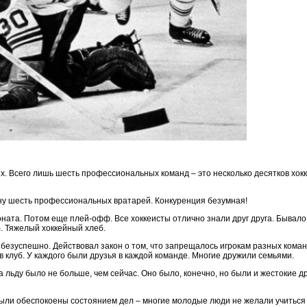
Всего лишь шесть профессиональных команд – это несколько десятков хоккеи
рану шесть профессиональных вратарей. Конкуренция безумная!
ата. Потом еще плей-офф. Все хоккеисты отлично знали друг друга. Бывало,
б. Тяжелый хоккейный хлеб.
 безуспешно. Действовал закон о том, что запрещалось игрокам разных коман
 в клуб. У каждого были друзья в каждой команде. Многие дружили семьями.
 льду было не больше, чем сейчас. Оно было, конечно, но были и жестокие 
были обеспокоены состоянием дел – многие молодые люди не желали учиться 