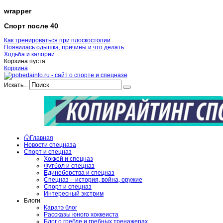
wrapper
Спорт после 40
Как тренироваться при плоскостопии
Появилась одышка, причины и что делать
Ходьба и калории
Корзина пуста
Корзина
Искать...
Главная
Новости спецназа
Спорт и спецназ
Хоккей и спецназ
Футбол и спецназ
Единоборства и спецназ
Спецназ – история, война, оружие
Спорт и спецназ
Интересный экстрим
Блоги
Каратэ блог
Рассказы юного хоккеиста
Блог о гребле и гребных тренажерах