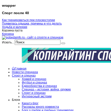
wrapper
Спорт после 40
Как тренироваться при плоскостопии
Появилась одышка, причины и что делать
Ходьба и калории
Корзина пуста
Корзина
Искать...
Главная
Новости спецназа
Спорт и спецназ
Хоккей и спецназ
Футбол и спецназ
Единоборства и спецназ
Спецназ – история, война, оружие
Спорт и спецназ
Интересный экстрим
Блоги
Каратэ блог
Рассказы юного хоккеиста
Блог о гребле и гребных тренажерах