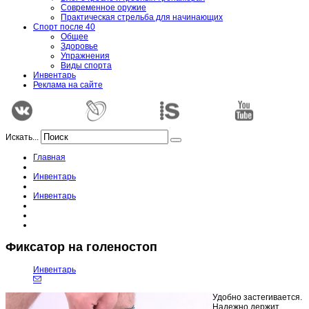
Современное оружие
Практическая стрельба для начинающих
Спорт после 40
Общее
Здоровье
Упражнения
Виды спорта
Инвентарь
Реклама на сайте
Искать...
Главная
Инвентарь
Инвентарь
Фиксатор на голеностоп
Инвентарь
Удобно застегивается.
Надежно держит.