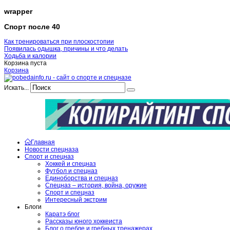
wrapper
Спорт после 40
Как тренироваться при плоскостопии
Появилась одышка, причины и что делать
Ходьба и калории
Корзина пуста
Корзина
Искать...
Главная
Новости спецназа
Спорт и спецназ
Хоккей и спецназ
Футбол и спецназ
Единоборства и спецназ
Спецназ – история, война, оружие
Спорт и спецназ
Интересный экстрим
Блоги
Каратэ блог
Рассказы юного хоккеиста
Блог о гребле и гребных тренажерах