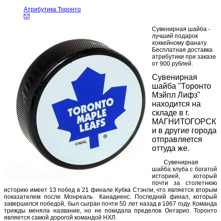
Атрибутика Торонто
Сувенирная шайба -
лучший подарок
хоккейному фанату.
Бесплатная доставка
атрибутики при заказе
от 900 рублей.
Сувенирная
шайба "Торонто
Мэйпл Лифз"
находится на
складе в г.
МАГНИТОГОРСК
и в другие города
отправляется
оттуда же.
Сувенирная
шайба клуба с богатой
историей, который
почти за столетнюю
историю имеет 13 побед в 21 финале Кубка Стэнли, что является вторым
показателем после Монреаль Канадиенс. Последний финал, который
завершился победой, был сыгран почти 50 лет назад в 1967 году. Команда
трижды меняла название, но не покидала пределов Онтарио. Торонто
является самой дорогой командой НХЛ.