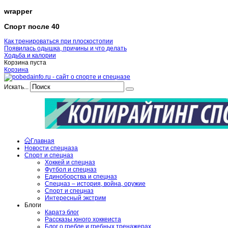
wrapper
Спорт после 40
Как тренироваться при плоскостопии
Появилась одышка, причины и что делать
Ходьба и калории
Корзина пуста
Корзина
Искать...
Главная
Новости спецназа
Спорт и спецназ
Хоккей и спецназ
Футбол и спецназ
Единоборства и спецназ
Спецназ – история, война, оружие
Спорт и спецназ
Интересный экстрим
Блоги
Каратэ блог
Рассказы юного хоккеиста
Блог о гребле и гребных тренажерах