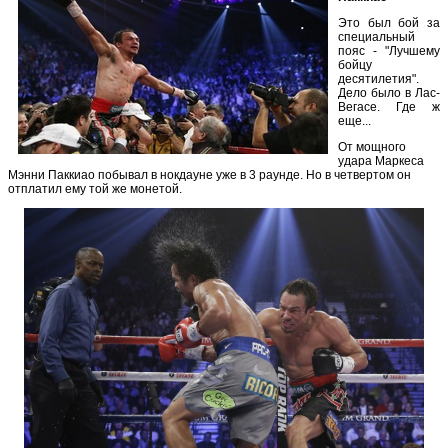
Это был бой за
специальный
пояс - "Лучшему
бойцу
десятилетия".
Дело было в Лас-
Вегасе. Где ж
еще...
От мощного
удара Маркеса
Мэнни Паккиао побывал в нокдауне уже в 3 раунде. Но в четвертом он
отплатил ему той же монетой.