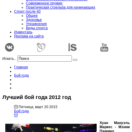
Современное оружие
Практическая стрельба для начинающих
Спорт после 40
Общее
Здоровье
Упражнения
Виды спорта
Инвентарь
Реклама на сайте
Искать...
Главная
Бой года
Лучший бой года 2012 год
Пятница, март 20 2015
Бой года
Хуан Мануэль
Маркес - Мэнни
Паккиао