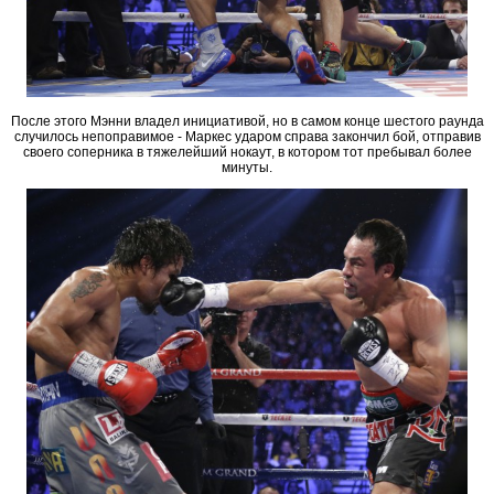
После этого Мэнни владел инициативой, но в самом конце шестого раунда
случилось непоправимое - Маркес ударом справа закончил бой, отправив
своего соперника в тяжелейший нокаут, в котором тот пребывал более
минуты.