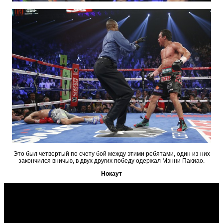
Это был четвертый по счету бой между этими ребятами, один из них
закончился вничью, в двух других победу одержал Мэнни Пакиао.
Нокаут