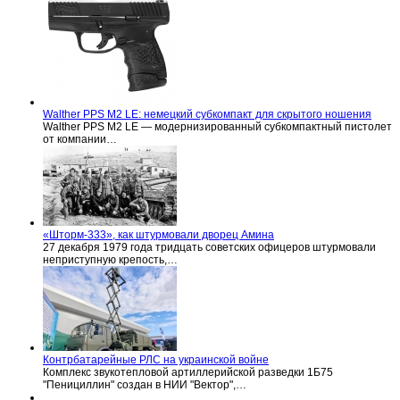
Walther PPS M2 LE: немецкий субкомпакт для скрытого ношения
Walther PPS M2 LE — модернизированный субкомпактный пистолет
от компании…
«Шторм-333», как штурмовали дворец Амина
27 декабря 1979 года тридцать советских офицеров штурмовали
неприступную крепость,…
Контрбатарейные РЛС на украинской войне
Комплекс звукотепловой артиллерийской разведки 1Б75
"Пенициллин" создан в НИИ "Вектор",…