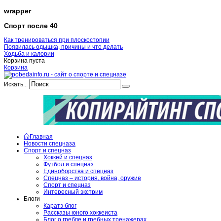
wrapper
Спорт после 40
Как тренироваться при плоскостопии
Появилась одышка, причины и что делать
Ходьба и калории
Корзина пуста
Корзина
Искать...
Главная
Новости спецназа
Спорт и спецназ
Хоккей и спецназ
Футбол и спецназ
Единоборства и спецназ
Спецназ – история, война, оружие
Спорт и спецназ
Интересный экстрим
Блоги
Каратэ блог
Рассказы юного хоккеиста
Блог о гребле и гребных тренажерах