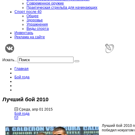
Современное оружие
Практическая стрельба для начинающих
Спорт после 40
Общее
Здоровье
Упражнения
Виды спорта
Инвентарь
Реклама на сайте
Искать...
Главная
Бой года
Лучший бой 2010
Среда, апр 01 2015
Бой года
Лучший бой 2010 г
победил нокуатом в