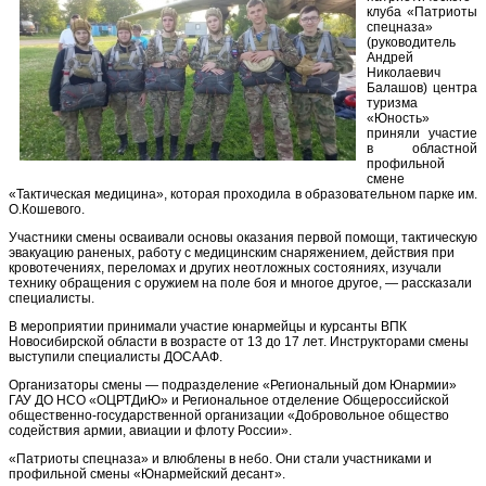
клуба «Патриоты
спецназа»
(руководитель
Андрей
Николаевич
Балашов) центра
туризма
«Юность»
приняли участие
в областной
профильной
смене
«Тактическая медицина», которая проходила в образовательном парке им.
О.Кошевого.
Участники смены осваивали основы оказания первой помощи, тактическую
эвакуацию раненых, работу с медицинским снаряжением, действия при
кровотечениях, переломах и других неотложных состояниях, изучали
технику обращения с оружием на поле боя и многое другое, — рассказали
специалисты.
В мероприятии принимали участие юнармейцы и курсанты ВПК
Новосибирской области в возрасте от 13 до 17 лет. Инструкторами смены
выступили специалисты ДОСААФ.
Организаторы смены — подразделение «Региональный дом Юнармии»
ГАУ ДО НСО «ОЦРТДиЮ» и Региональное отделение Общероссийской
общественно-государственной организации «Добровольное общество
содействия армии, авиации и флоту России».
«Патриоты спецназа» и влюблены в небо. Они стали участниками и
профильной смены «Юнармейский десант».