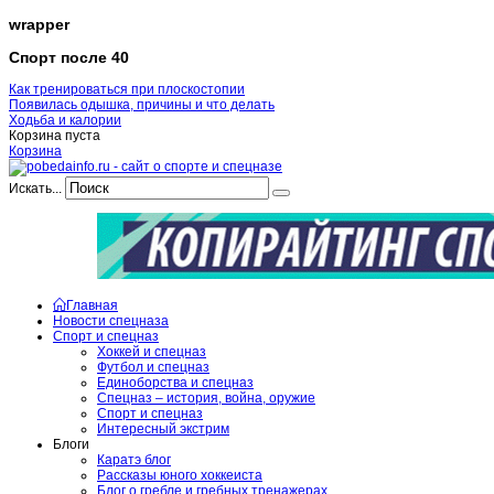
wrapper
Спорт после 40
Как тренироваться при плоскостопии
Появилась одышка, причины и что делать
Ходьба и калории
Корзина пуста
Корзина
Искать...
Главная
Новости спецназа
Спорт и спецназ
Хоккей и спецназ
Футбол и спецназ
Единоборства и спецназ
Спецназ – история, война, оружие
Спорт и спецназ
Интересный экстрим
Блоги
Каратэ блог
Рассказы юного хоккеиста
Блог о гребле и гребных тренажерах