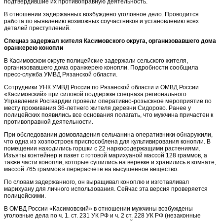
подтвердившие их противоправную деятельность.
В отношении задержанных возбуждено уголовное дело. Проводится
работа по выявлению возможных соучастников и установлению всех
деталей преступлений.
Спецназ задержал жителя Касимовского округа, организовавшего дома
оранжерею конопли
В Касимовском округе полицейские задержали сельского жителя,
организовавшего дома оранжерею конопли. Подробности сообщила
пресс-служба УМВД Рязанской области.
Сотрудники УНК УМВД России по Рязанской области и ОМВД России
«Касимовский» при силовой поддержке спецназа регионального
Управления Росгвардии провели оперативно-розыскное мероприятие по
месту проживания 36-летнего жителя деревни Сидорово. Ранее у
полицейских появились все основания полагать, что мужчина причастен к
противоправной деятельности.
При обследовании домовладения сельчанина оперативники обнаружили,
что одна из хозпостроек приспособлена для культивирования конопли. В
помещении находились горшки с 22 наркосодержащими растениями.
Изъяты контейнер и пакет с готовой марихуаной массой 128 граммов, а
также части конопли, которые сушились на веревке и хранились в комнате,
массой 765 граммов в перерасчете на высушенное вещество.
По словам задержанного, он выращивал коноплю и изготавливал
марихуану для личного использования. Сейчас эта версия проверяется
полицейскими.
В ОМВД России «Касимовский» в отношении мужчины возбуждены
уголовные дела по ч. 1. ст. 231 УК РФ и ч. 2 ст. 228 УК РФ (незаконные