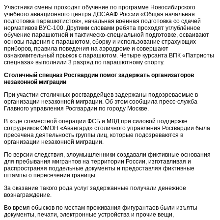
Участники смены проходят обучение по программе Новосибирского
учебного авиационного центра ДОСААФ России «Общая начальная
подготовка парашютистов», начальная военная подготовка со сдачей
нормативов ВУС-100. Другими словами ребята проходят углублённое
обучение парашютной и тактическо-специальной подготовке, осваивают
основы падения с парашютом, сборку и использование страхующих
приборов, правила поведения на аэродроме и совершают
ознакомительный прыжок с парашютом. Четыре курсанта ВПК «Патриоты
спецназа» выполнили 3 разряд по парашютному спорту.
Столичный спецназ Росгвардии помог задержать организаторов
незаконной миграции
При участии столичных росгвардейцев задержаны подозреваемые в
организации незаконной миграции. Об этом сообщила пресс-служба
Главного управления Росгвардии по городу Москве.
В ходе совместной операции ФСБ и МВД при силовой поддержке
сотрудников ОМОН «Авангард» столичного управления Росгвардии была
пресечена деятельность группы лиц, которые подозреваются в
организации незаконной миграции.
По версии следствия, злоумышленники создавали фиктивные основания
для пребывания мигрантов на территории России, изготавливая и
распространяя поддельные документы и предоставляя фиктивные
штампы о пересечении границы.
За оказание такого рода услуг задержанные получали денежное
вознаграждение.
Во время обысков по местам проживания фигурантаов были изъяты
документы, печати, электронные устройства и прочие вещи,