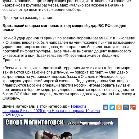
культивирование наркосодержащих растений, изготовление и хранение
наркотиков в крупном размере). Максимально возможное наказание
составляет до десяти лет лишения свободы.
Проводится расследование.
Британский спецназ мог попасть под мощный удар ВС РФ сегодня
ночью
Ночной удар дронов «Герань» по военно-морским базам ВСУ в Николаеве
и Очакове, вероятно, был направлен на уничтожение пунктов размещения
украинского морского спецназа, мест хранения беспилотных катеров и
портовой инфраструктуры. Такое мнение высказал доцент Финансового
университета при Правительстве РФ, военный эксперт Владимир
Ераносян.
«Всем известно, что подготовкой террористических атак в Черном море
занимаются британские спецслужбы, — говорит эксперт. — Они давно
закрепились на украинских морских базах в Очакове и Николаеве, где
тренируют украинский морской спецназ. Под руководством британцев
планируются морские операции против России. Чтобы сорвать вылазки
противника в Черном море, регулярно наносятся превентивные удары по
базам ВСУ. Именно такую цель могли преследовать удары по Николаеву и
Очакову».
Другие материалы в этой категории:
« Новости
спецназа 8 июля 2025 года
Новости спецназа 10 июля
2025 года »