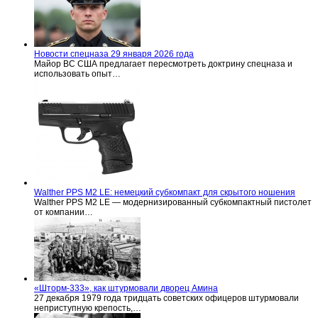
Новости спецназа 29 января 2026 года
Майор ВС США предлагает пересмотреть доктрину спецназа и
использовать опыт…
Walther PPS M2 LE: немецкий субкомпакт для скрытого ношения
Walther PPS M2 LE — модернизированный субкомпактный пистолет
от компании…
«Шторм-333», как штурмовали дворец Амина
27 декабря 1979 года тридцать советских офицеров штурмовали
неприступную крепость,…