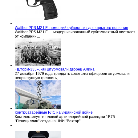
Walther PPS M2 LE: немецкий субкомпакт для скрытого ношения
Walther PPS M2 LE — модернизированный субкомпактный пистолет
от компании…
«Шторм-333», как штурмовали дворец Амина
27 декабря 1979 года тридцать советских офицеров штурмовали
неприступную крепость,…
Контрбатарейные РЛС на украинской войне
Комплекс звукотепловой артиллерийской разведки 1Б75
"Пенициллин" создан в НИИ "Вектор",…