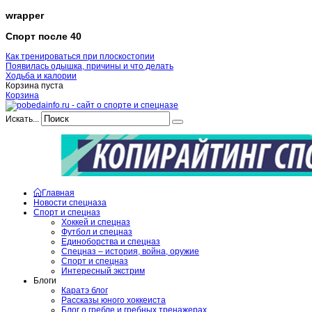
wrapper
Спорт после 40
Как тренироваться при плоскостопии
Появилась одышка, причины и что делать
Ходьба и калории
Корзина пуста
Корзина
Искать...
Главная
Новости спецназа
Спорт и спецназ
Хоккей и спецназ
Футбол и спецназ
Единоборства и спецназ
Спецназ – история, война, оружие
Спорт и спецназ
Интересный экстрим
Блоги
Каратэ блог
Рассказы юного хоккеиста
Блог о гребле и гребных тренажерах