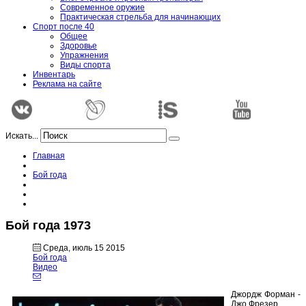
Современное оружие
Практическая стрельба для начинающих
Спорт после 40
Общее
Здоровье
Упражнения
Виды спорта
Инвентарь
Реклама на сайте
Искать...
Главная
Бой года
Бой года 1973
Среда, июль 15 2015
Бой года
Видео
Джордж Форман -
Джо Фрезер.